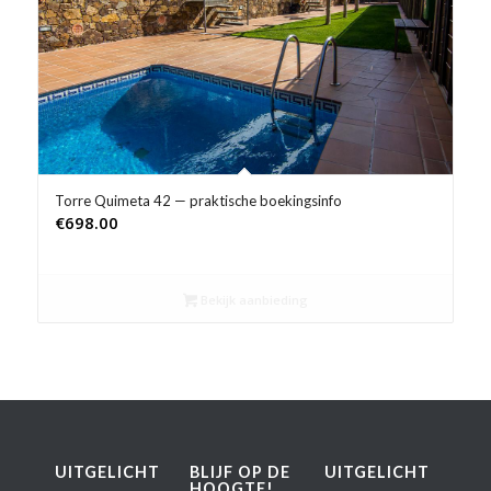
Product Prijs vanaf €
Product Rating
Product Reisorganisatie
Product Type vakantie
Torre Quimeta 42 — praktische boekingsinfo
€
698.00
Product Wifi
Product Zwembad
Bekijk aanbieding
UITGELICHT
BLIJF OP DE
UITGELICHT
HOOGTE!