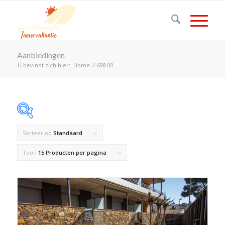
Aanbiedingen
U bevindt zich hier:
Home
/
698.00
Sorteer op
Standaard
Op voorraad
Toon
15 Producten per pagina
Product Land
Product Maximaal aantal personen