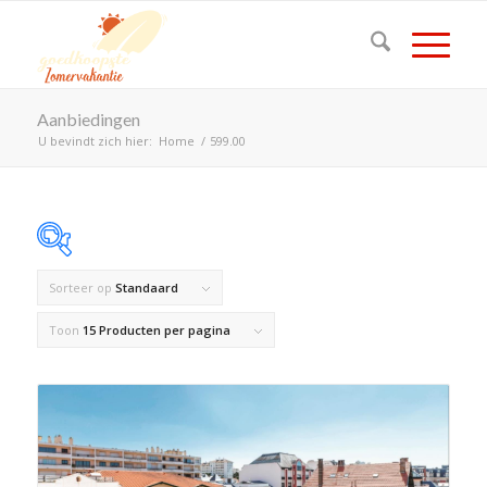
Aanbiedingen
U bevindt zich hier:
Home
/
599.00
Sorteer op
Standaard
Op voorraad
Toon
15 Producten per pagina
Product Land
Product Maximaal aantal personen