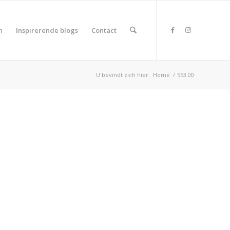
n
Inspirerende blogs
Contact
U bevindt zich hier:
Home
/
553.00
duct Land
duct Rating
duct Wifi