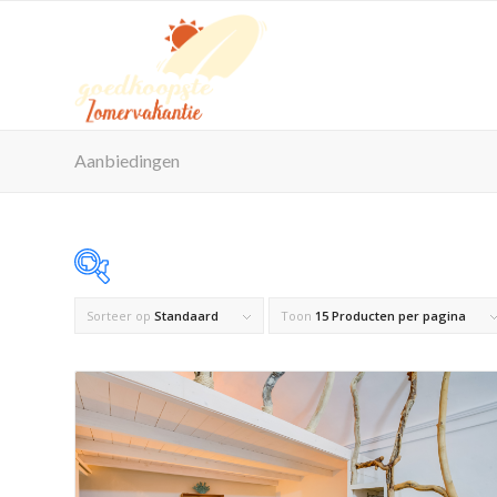
Aanbiedingen
Sorteer op
Standaard
Toon
15 Producten per pagina
Op voorraad
Product Maximaal aantal personen
Product Reisorganisatie
Product Zwembad