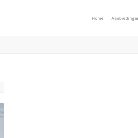
Home
Aanbiedinge
Pro
Product Prijs vanaf €
Pro
Product Type vakantie
Pro