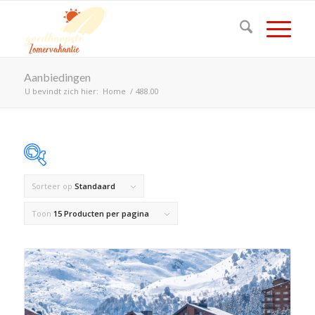
Aanbiedingen
U bevindt zich hier:
Home
/
488.00
Sorteer op
Standaard
Op voorraad
Toon
15 Producten per pagina
Product Land
Product Maximaal aantal personen