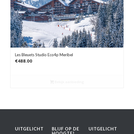
Product Prijs vanaf €
Product Rating
Product Reisorganisatie
Product Type vakantie
Les Bleuets Studio Eco4p Meribel
€
488.00
Product Wifi
Product Zwembad
Bekijk aanbieding
UITGELICHT
BLIJF OP DE
UITGELICHT
HOOGTE!