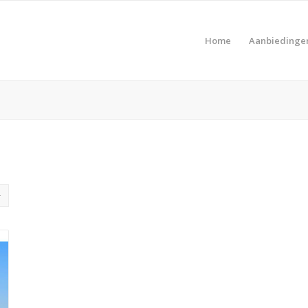
Home
Aanbiedinge
Pro
Product Prijs vanaf €
Pro
Product Type vakantie
Pro