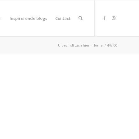
n
Inspirerende blogs
Contact
U bevindt zich hier:
Home
/
448.00
duct Land
duct Rating
duct Wifi