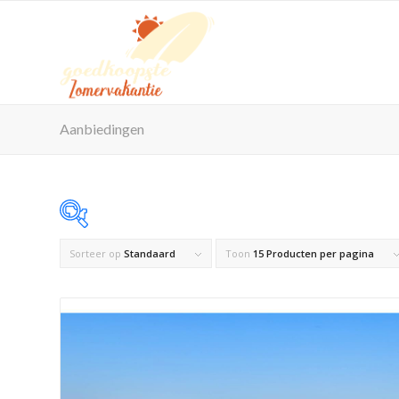
Aanbiedingen
Sorteer op
Standaard
Toon
15 Producten per pagina
Op voorraad
Product Maximaal aantal personen
Product Reisorganisatie
Product Zwembad