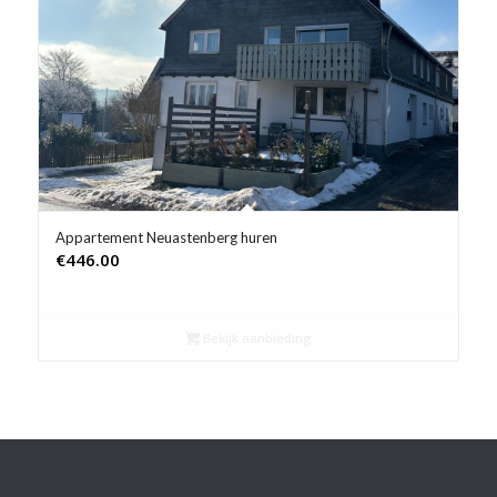
Product Prijs vanaf €
Product Rating
Product Reisorganisatie
Product Type vakantie
Product Wifi
Appartement Neuastenberg huren
€
446.00
Product Zwembad
Bekijk aanbieding