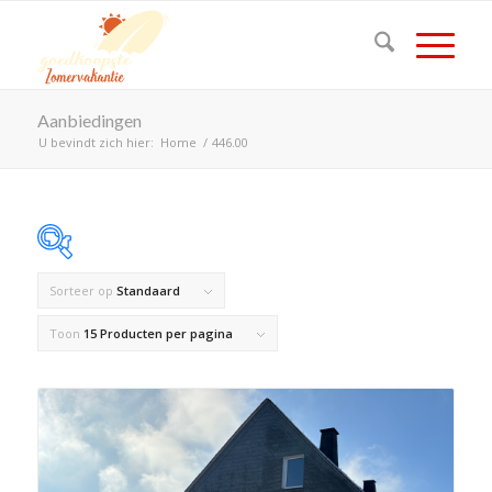
Aanbiedingen
U bevindt zich hier:
Home
/
446.00
Sorteer op
Standaard
Op voorraad
Toon
15 Producten per pagina
Product Land
Product Maximaal aantal personen