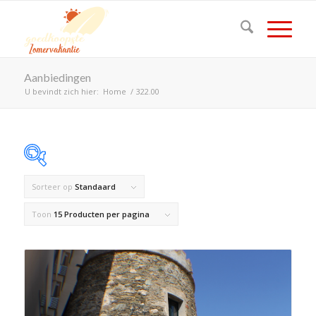
Aanbiedingen
U bevindt zich hier:
Home
/
322.00
Sorteer op
Standaard
Op voorraad
Toon
15 Producten per pagina
Product Land
Product Maximaal aantal personen