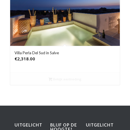
Product Prijs vanaf €
Product Rating
Product Reisorganisatie
Product Type vakantie
Villa Perla Del Sud in Salve
€
2,318.00
Product Wifi
Product Zwembad
Bekijk aanbieding
UITGELICHT
BLIJF OP DE
UITGELICHT
HOOGTE!