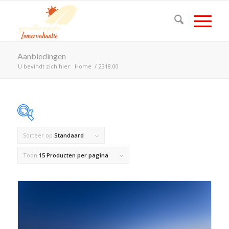
Aanbiedingen
U bevindt zich hier:
Home
/
2318.00
Sorteer op
Standaard
Op voorraad
Toon
15 Producten per pagina
Product Land
Product Maximaal aantal personen