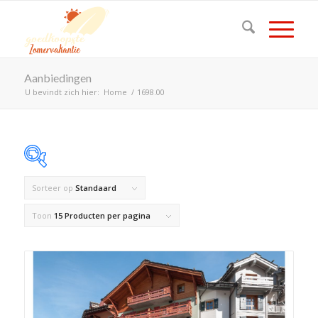
Aanbiedingen
U bevindt zich hier:
Home
/
1698.00
Sorteer op
Standaard
Op voorraad
Toon
15 Producten per pagina
Product Land
Product Maximaal aantal personen