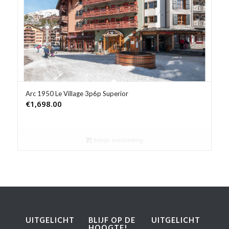
Product Prijs vanaf €
Product Rating
Product Reisorganisatie
Product Type vakantie
Arc 1950 Le Village 3p6p Superior
€
1,698.00
Product Wifi
Product Zwembad
Bekijk aanbieding
UITGELICHT
BLIJF OP DE
UITGELICHT
HOOGTE!