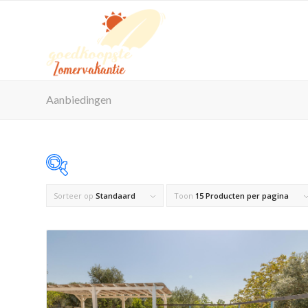
Aanbiedingen
Sorteer op
Standaard
Toon
15 Producten per pagina
Op voorraad
Product Maximaal aantal personen
Product Reisorganisatie
Product Zwembad