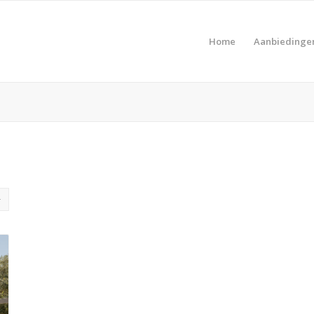
Home
Aanbiedinge
Pro
Product Prijs vanaf €
Pro
Product Type vakantie
Pro