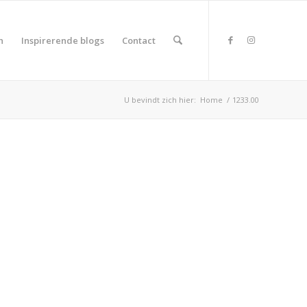
n
Inspirerende blogs
Contact
U bevindt zich hier:
Home
/
1233.00
duct Land
duct Rating
duct Wifi