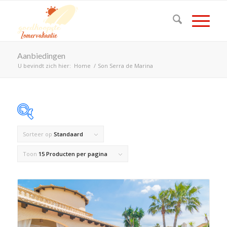
Aanbiedingen
U bevindt zich hier:
Home
/
Son Serra de Marina
Sorteer op
Standaard
Op voorraad
Toon
15 Producten per pagina
Product Land
Product Maximaal aantal personen