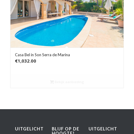
Product Prijs vanaf €
Product Rating
Product Reisorganisatie
Product Type vakantie
Casa Bel in Son Serra de Marina
€
1,032.00
Product Wifi
Product Zwembad
Bekijk aanbieding
UITGELICHT
BLIJF OP DE
UITGELICHT
HOOGTE!