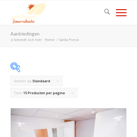
Aanbiedingen
U bevindt zich hier:
Home
/
Santa Ponca
Sorteer op
Standaard
Op voorraad
Toon
15 Producten per pagina
Product Land
Product Maximaal aantal personen