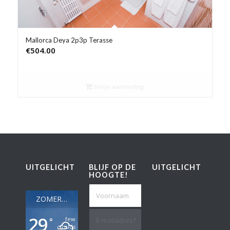
Mallorca Deya 2p3p Terasse
€
504.00
Bekijk aanbieding
UITGELICHT
BLIJF OP DE
UITGELICHT
HOOGTE!
ZOMERWEER IN MADRID
29
few
°
clouds