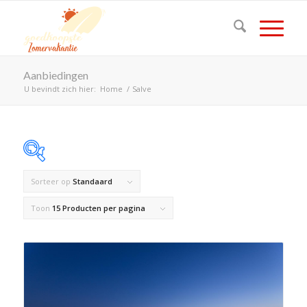
Aanbiedingen
U bevindt zich hier:
Home
/
Salve
Sorteer op
Standaard
Op voorraad
Toon
15 Producten per pagina
Product Land
Product Maximaal aantal personen