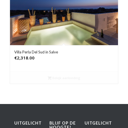
Product Prijs vanaf €
Product Rating
Product Reisorganisatie
Product Type vakantie
Villa Perla Del Sud in Salve
€
2,318.00
Product Wifi
Product Zwembad
Bekijk aanbieding
UITGELICHT
BLIJF OP DE
UITGELICHT
HOOGTE!