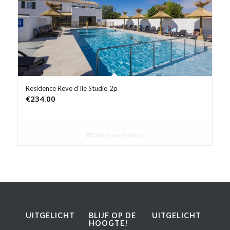
Product Prijs vanaf €
Product Rating
Product Reisorganisatie
Product Type vakantie
Residence Reve d’Ile Studio 2p
€
234.00
Product Wifi
Product Zwembad
Bekijk aanbieding
UITGELICHT
BLIJF OP DE
UITGELICHT
HOOGTE!