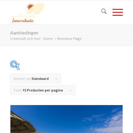
Aanbiedingen
U bevindt zich hier:
Home
/
Rivedoux Plage
Sorteer op
Standaard
Op voorraad
Toon
15 Producten per pagina
Product Land
Product Maximaal aantal personen