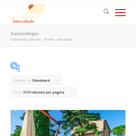
Aanbiedingen
U bevindt zich hier:
Home
/
Novilara
Sorteer op
Standaard
Op voorraad
Toon
15 Producten per pagina
Product Land
Product Maximaal aantal personen