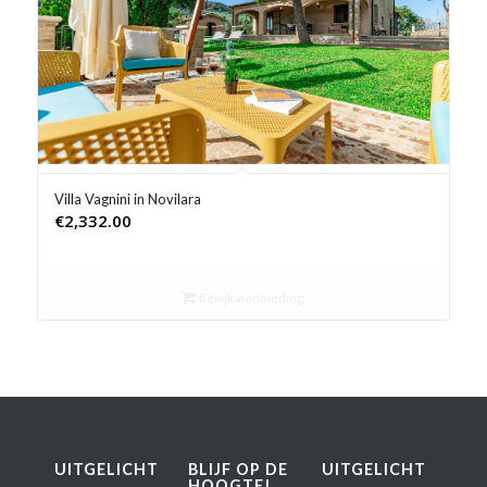
Product Prijs vanaf €
Product Rating
Product Reisorganisatie
Product Type vakantie
Villa Vagnini in Novilara
€
2,332.00
Product Wifi
Product Zwembad
Bekijk aanbieding
UITGELICHT
BLIJF OP DE
UITGELICHT
HOOGTE!