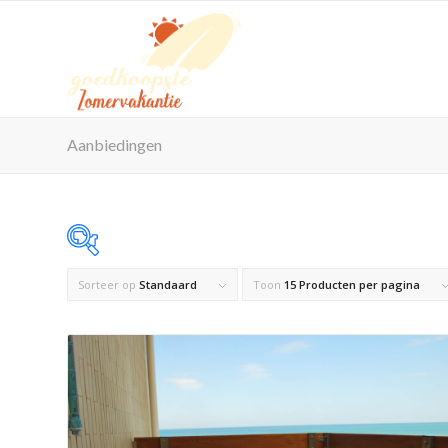
Aanbiedingen
Sorteer op
Standaard
Toon
15 Producten per pagina
Op voorraad
Product Maximaal aantal personen
Product Reisorganisatie
Product Zwembad