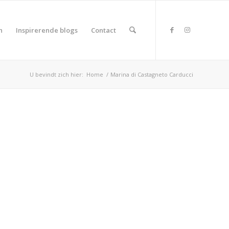
n
Inspirerende blogs
Contact
U bevindt zich hier:
Home
/
Marina di Castagneto Carducci
duct Land
duct Rating
duct Wifi