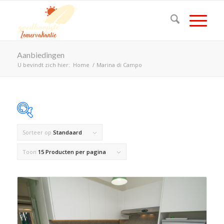
Aanbiedingen
U bevindt zich hier:
Home
/
Marina di Campo
Sorteer op
Standaard
Op voorraad
Toon
15 Producten per pagina
Product Land
Product Maximaal aantal personen