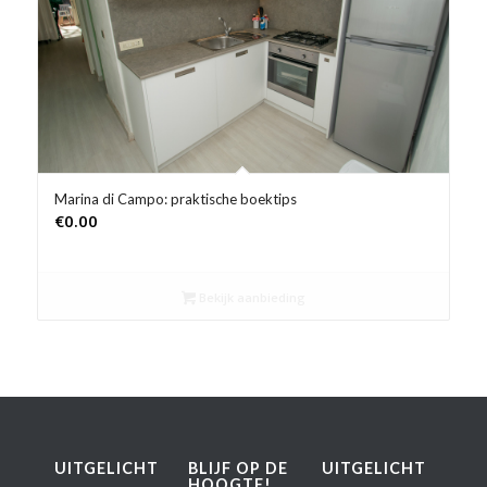
Product Prijs vanaf €
Product Rating
Product Reisorganisatie
Product Type vakantie
Marina di Campo: praktische boektips
€
0.00
Product Wifi
Product Zwembad
Bekijk aanbieding
UITGELICHT
BLIJF OP DE
UITGELICHT
HOOGTE!