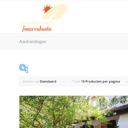
Aanbiedingen
Sorteer op
Standaard
Toon
15 Producten per pagina
Op voorraad
Product Maximaal aantal personen
Product Reisorganisatie
Product Zwembad