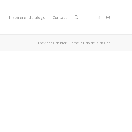
n
Inspirerende blogs
Contact
U bevindt zich hier:
Home
/
Lido delle Nazioni
duct Land
duct Rating
duct Wifi