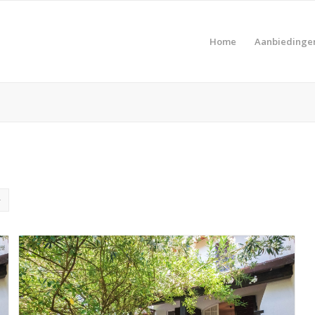
Home
Aanbiedinge
Pro
Product Prijs vanaf €
Pro
Product Type vakantie
Pro