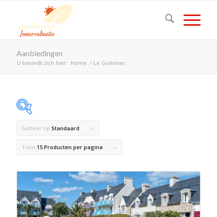
Aanbiedingen
U bevindt zich hier:
Home
/
Le Guilvinec
Sorteer op
Standaard
Op voorraad
Toon
15 Producten per pagina
Product Land
Product Maximaal aantal personen