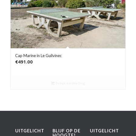
Product Prijs vanaf €
Product Rating
Product Reisorganisatie
Product Type vakantie
Cap Marine in Le Guilvinec
€
491.00
Product Wifi
Product Zwembad
Bekijk aanbieding
UITGELICHT
BLIJF OP DE
UITGELICHT
HOOGTE!