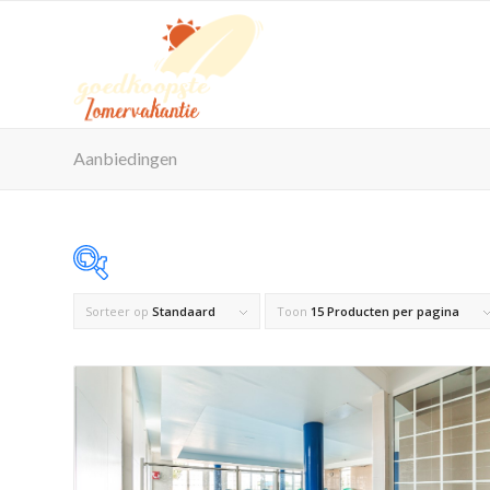
Aanbiedingen
Sorteer op
Standaard
Toon
15 Producten per pagina
Op voorraad
Product Maximaal aantal personen
Product Reisorganisatie
Product Zwembad