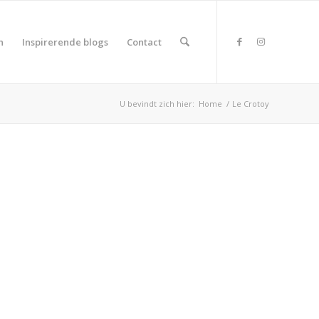
n
Inspirerende blogs
Contact
U bevindt zich hier:
Home
/
Le Crotoy
duct Land
duct Rating
duct Wifi