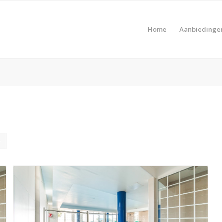
Home
Aanbiedinge
Pro
Product Prijs vanaf €
Pro
Product Type vakantie
Pro