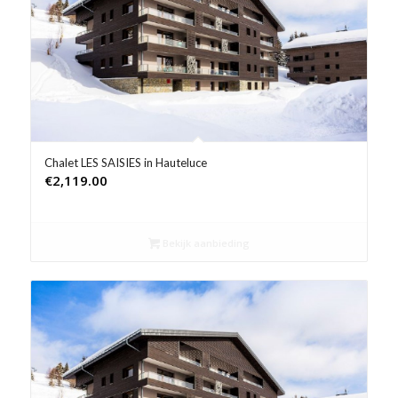
Product Prijs vanaf €
Product Rating
Product Reisorganisatie
Product Type vakantie
Chalet LES SAISIES in Hauteluce
€
2,119.00
Product Wifi
Product Zwembad
Bekijk aanbieding