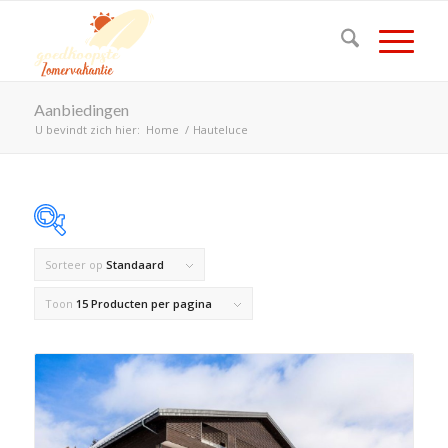
Aanbiedingen
U bevindt zich hier:
Home
/
Hauteluce
Sorteer op
Standaard
Op voorraad
Toon
15 Producten per pagina
Product Land
Product Maximaal aantal personen