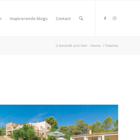
n
Inspirerende blogs
Contact
U bevindt zich hier:
Home
/
Felanitx
duct Land
duct Rating
duct Wifi