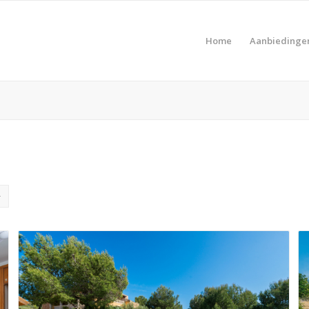
Home
Aanbiedinge
Pro
Product Prijs vanaf €
Pro
Product Type vakantie
Pro