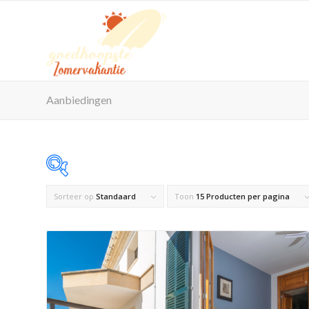
Aanbiedingen
Sorteer op
Standaard
Toon
15 Producten per pagina
Op voorraad
Product Maximaal aantal personen
Product Reisorganisatie
Product Zwembad