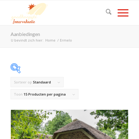
Aanbiedingen
U bevindt zich hier:
Home
/
Ermelo
Sorteer op
Standaard
Op voorraad
Toon
15 Producten per pagina
Product Land
Product Maximaal aantal personen