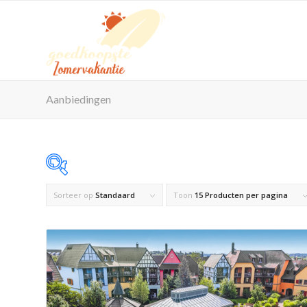
Aanbiedingen
Sorteer op
Standaard
Toon
15 Producten per pagina
Op voorraad
Product Maximaal aantal personen
Product Reisorganisatie
Product Zwembad