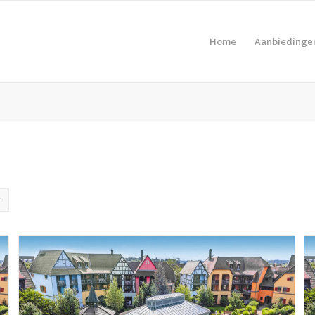
Home
Aanbiedinge
Pro
Product Prijs vanaf €
Pro
Product Type vakantie
Pro