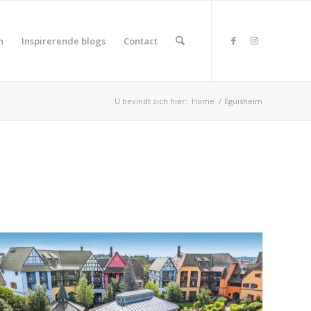
n
Inspirerende blogs
Contact
U bevindt zich hier:
Home
/
Eguisheim
duct Land
duct Rating
duct Wifi