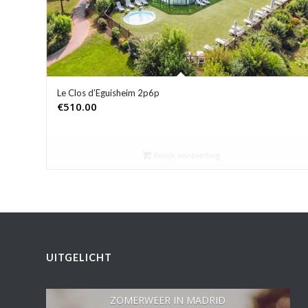
Le Clos d’Eguisheim 2p6p
€
510.00
Bekijk aanbieding
UITGELICHT
ZOMERWEER IN MADRID