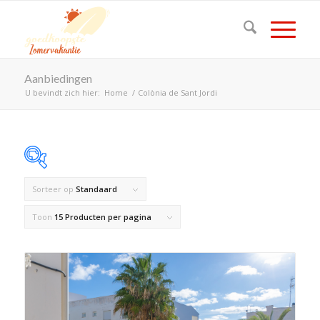
Aanbiedingen
U bevindt zich hier:
Home
/
Colònia de Sant Jordi
Sorteer op
Standaard
Op voorraad
Toon
15 Producten per pagina
Product Land
Product Maximaal aantal personen