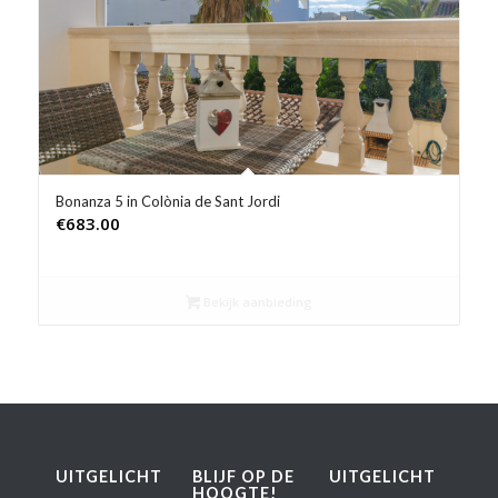
Product Prijs vanaf €
Product Rating
Product Reisorganisatie
Product Type vakantie
Bonanza 5 in Colònia de Sant Jordi
€
683.00
Product Wifi
Product Zwembad
Bekijk aanbieding
UITGELICHT
BLIJF OP DE
UITGELICHT
HOOGTE!