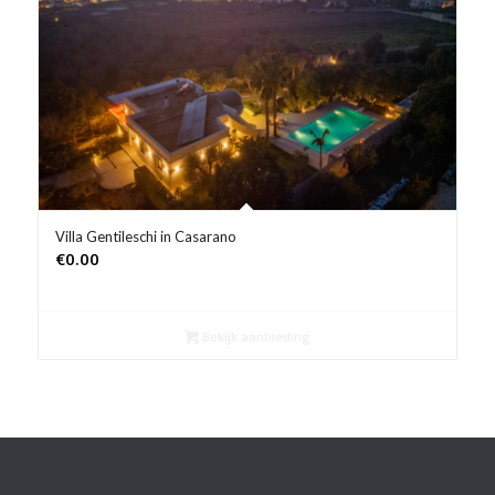
Product Prijs vanaf €
Product Rating
Product Reisorganisatie
Product Type vakantie
Product Wifi
Villa Gentileschi in Casarano
€
0.00
Product Zwembad
Bekijk aanbieding