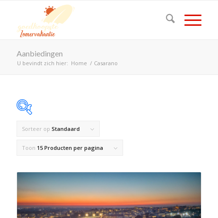
Aanbiedingen
U bevindt zich hier:
Home
/
Casarano
Sorteer op
Standaard
Op voorraad
Toon
15 Producten per pagina
Product Land
Product Maximaal aantal personen