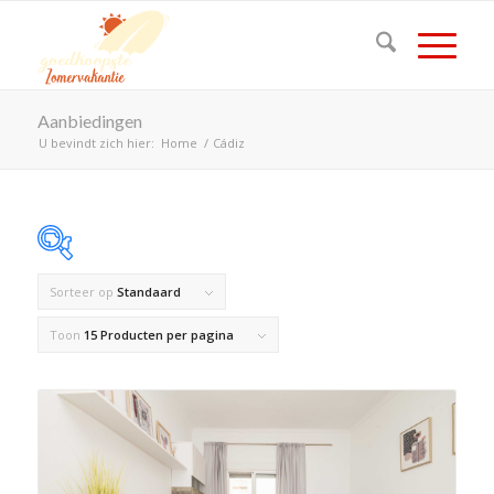
Aanbiedingen
U bevindt zich hier:
Home
/
Cádiz
Sorteer op
Standaard
Op voorraad
Toon
15 Producten per pagina
Product Land
Product Maximaal aantal personen