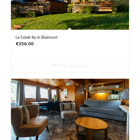
Product Prijs vanaf €
Product Rating
Product Reisorganisatie
Le Soleil 4p in Blaimont
€
356.00
Product Type vakantie
Product Wifi
Bekijk aanbieding
Product Zwembad