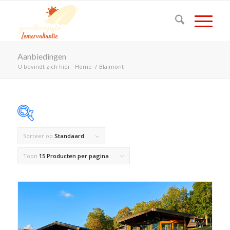
Aanbiedingen
U bevindt zich hier:
Home
/
Blaimont
Sorteer op
Standaard
Op voorraad
Toon
15 Producten per pagina
Product Land
Product Maximaal aantal personen