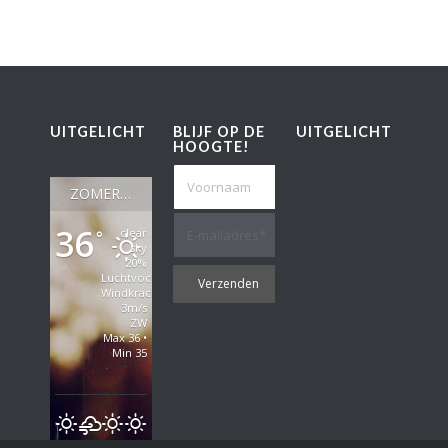
UITGELICHT
BLIJF OP DE
UITGELICHT
HOOGTE!
ZOMERWEER IN MADRID
36
clear
°
sky
20%
Luchtvochtigheid
Windkracht:
3m/s
ZW
Max 36 •
Min 35