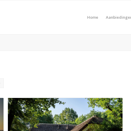
Home
Aanbiedinge
Pro
Product Prijs vanaf €
Pro
Product Type vakantie
Pro