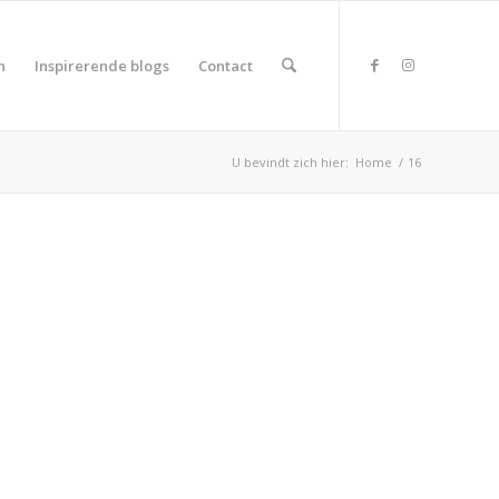
n
Inspirerende blogs
Contact
U bevindt zich hier:
Home
/
16
duct Land
duct Rating
duct Wifi