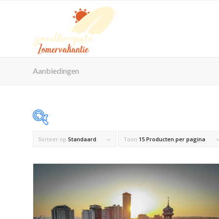
Aanbiedingen
Sorteer op
Standaard
Toon
15 Producten per pagina
Op voorraad
Product Maximaal aantal personen
Product Reisorganisatie
Product Zwembad