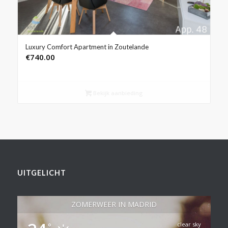
Luxury Comfort Apartment in Zoutelande
€
740.00
Bekijk aanbieding
UITGELICHT
ZOMERWEER IN MADRID
clear sky
°