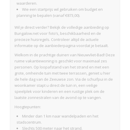
waarderen.
Wie een startprijs wil gebruiken om budget en
planning te bepalen (vanaf €873,00).
Wil je direct verder? Bekijk de volledige aanbieding op
Bungalow.net voor foto’s, beschikbaarheid en de
precieze huisregels. Controleer altijd de actuele
informatie op de aanbiederpagina voordat je betaalt.
Welkom in de prachtige duinen van Nieuwvliet-Bad! Deze
ruime vakantiewoning is geschikt voor maximaal zes
personen. Op loopafstand van het strand en met een
grote, omheinde tuin met twee terrassen, geniet u hier
de hele dag van de Zeeuwse zon. Via de schuifpui in de
woonkamer stapt u direct de tuin in, een veilige
speelplek voor kinderen en een rustige plek om de
laatste zonnestralen van de avond op te vangen.
Hoogtepunten:
Minder dan 1 km naar wandelpaden en het
stadscentrum.
Slechts 500 meter naar het strand.