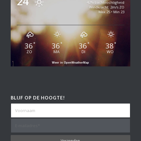
24
42% Luchtvochtigheid
Windkracht: 2m/s ZO
Max 25 • Min 23
36
36
36
38
°
°
°
°
ZO
MA
DI
WO
Weer in OpenWeatherMap
BLIJF OP DE HOOGTE!