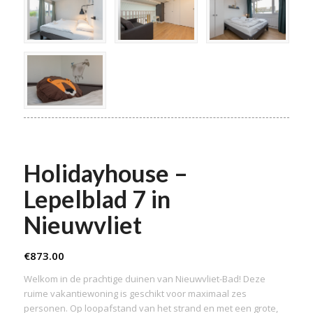
Holidayhouse –
Lepelblad 7 in
Nieuwvliet
€
873.00
Welkom in de prachtige duinen van Nieuwvliet-Bad! Deze
ruime vakantiewoning is geschikt voor maximaal zes
personen. Op loopafstand van het strand en met een grote,