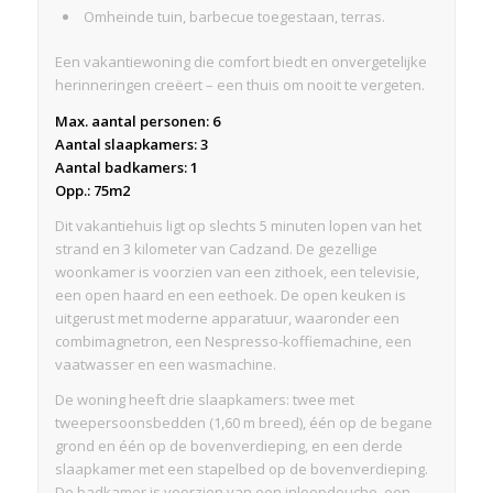
Omheinde tuin, barbecue toegestaan, terras.
Een vakantiewoning die comfort biedt en onvergetelijke
herinneringen creëert – een thuis om nooit te vergeten.
Max. aantal personen: 6
Aantal slaapkamers: 3
Aantal badkamers: 1
Opp.: 75m2
Dit vakantiehuis ligt op slechts 5 minuten lopen van het
strand en 3 kilometer van Cadzand. De gezellige
woonkamer is voorzien van een zithoek, een televisie,
een open haard en een eethoek. De open keuken is
uitgerust met moderne apparatuur, waaronder een
combimagnetron, een Nespresso-koffiemachine, een
vaatwasser en een wasmachine.
De woning heeft drie slaapkamers: twee met
tweepersoonsbedden (1,60 m breed), één op de begane
grond en één op de bovenverdieping, en een derde
slaapkamer met een stapelbed op de bovenverdieping.
De badkamer is voorzien van een inloopdouche, een