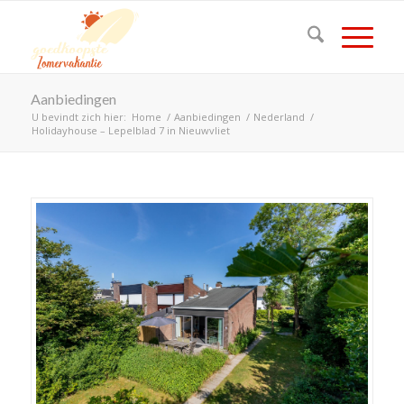
Aanbiedingen
U bevindt zich hier:
Home
/
Aanbiedingen
/
Nederland
/
Holidayhouse – Lepelblad 7 in Nieuwvliet