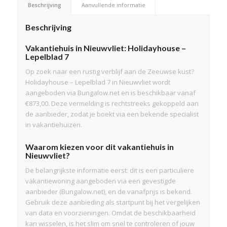
Beschrijving
Aanvullende informatie
Beschrijving
Vakantiehuis in Nieuwvliet: Holidayhouse –
Lepelblad 7
Op zoek naar een rustig verblijf aan de Zeeuwse kust?
Holidayhouse – Lepelblad 7 in Nieuwvliet wordt
aangeboden via Bungalow.net en is beschikbaar vanaf
€873,00. Deze vermelding is rechtstreeks gekoppeld aan
de aanbieder, zodat je boekt via een bekende specialist
in vakantiehuizen.
Waarom kiezen voor dit vakantiehuis in
Nieuwvliet?
De belangrijkste informatie eerst: dit is een particuliere
vakantiewoning aangeboden via een gevestigde
aanbieder (Bungalow.net), en de vanafprijs is bekend.
Gebruik deze aanbieding als startpunt bij het vergelijken
van data en voorzieningen. Omdat de beschikbaarheid
kan wisselen, is het slim om snel te controleren of jouw