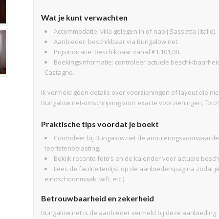
Wat je kunt verwachten
Accommodatie: villa gelegen in of nabij Sassetta (Italië).
Aanbieder: beschikbaar via Bungalow.net.
Prijsindicatie: beschikbaar vanaf €1.101,00.
Boekingsinformatie: controleer actuele beschikbaarhei
Castagno.
Ik vermeld geen details over voorzieningen of layout die ni
Bungalow.net-omschrijving voor exacte voorzieningen, foto’
Praktische tips voordat je boekt
Controleer bij Bungalow.net de annuleringsvoorwaard
toeristenbelasting.
Bekijk recente foto’s en de kalender voor actuele bes
Lees de faciliteitenlijst op de aanbiederspagina zodat 
eindschoonmaak, wifi, etc.).
Betrouwbaarheid en zekerheid
Bungalow.net is de aanbieder vermeld bij deze aanbieding