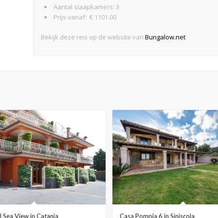
Aantal slaapkamers: 3
Prijs vanaf: € 1101.00
Bekijk deze reis op de website van
Bungalow.net
Casa Pompia 6 in Siniscola
l Sea View in Catania