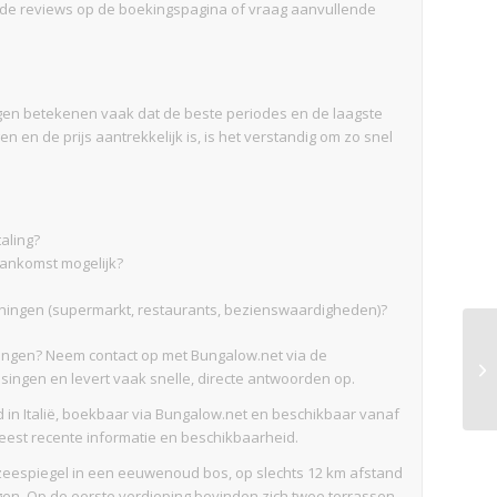
bij de reviews op de boekingspagina of vraag aanvullende
ngen betekenen vaak dat de beste periodes en de laagste
en en de prijs aantrekkelijk is, is het verstandig om zo snel
aling?
 aankomst mogelijk?
ieningen (supermarkt, restaurants, bezienswaardigheden)?
eningen? Neem contact op met Bungalow.net via de
singen en levert vaak snelle, directe antwoorden op.
od in Italië, boekbaar via Bungalow.net en beschikbaar vanaf
eest recente informatie en beschikbaarheid.
e zeespiegel in een eeuwenoud bos, op slechts 12 km afstand
gen. Op de eerste verdieping bevinden zich twee terrassen.