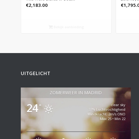
€
2,183.00
€
1,795.
Bekijk aanbieding
UITGELICHT
ZOMERWEER IN MADRID
24
clear sky
°
37% Luchtvochtigheid
Windkracht: 2m/s ONO
Max 25 • Min 22