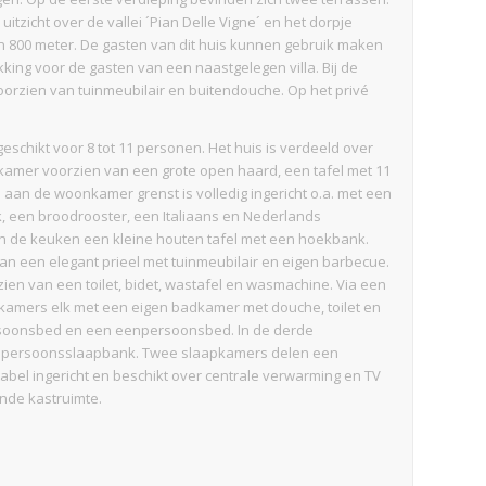
itzicht over de vallei ´Pian Delle Vigne´ en het dorpje
an 800 meter. De gasten van dit huis kunnen gebruik maken
ing voor de gasten van een naastgelegen villa. Bij de
oorzien van tuinmeubilair en buitendouche. Op het privé
eschikt voor 8 tot 11 personen. Het huis is verdeeld over
amer voorzien van een grote open haard, een tafel met 11
an de woonkamer grenst is volledig ingericht o.a. met een
k, een broodrooster, een Italiaans en Nederlands
in de keuken een kleine houten tafel met een hoekbank.
an een elegant prieel met tuinmeubilair en eigen barbecue.
en van een toilet, bidet, wastafel en wasmachine. Via een
apkamers elk met een eigen badkamer met douche, toilet en
rsoonsbed en een eenpersoonsbed. In de derde
npersoonsslaapbank. Twee slaapkamers delen een
tabel ingericht en beschikt over centrale verwarming en TV
oende kastruimte.