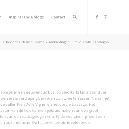
n
Inspirerende blogs
Contact
U bevindt zich hier:
Home
/
Aanbiedingen
/
Italië
/
Villa il Castagno
eespiegel in een eeuwenoud bos, op slechts 12 km afstand van
p de eerste verdieping bevinden zich twee terrassen. Vanaf het
de vallei ´Pian Delle Vigne´ en het dorpje Sassetta. Het
 gasten van dit huis kunnen gebruik maken van een groot
n van een naastgelegen villa. Bij de voorziening hoort een
 en buitendouche. Op het privé terrein is voldoende