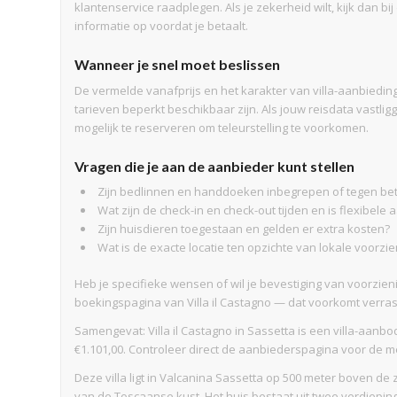
klantenservice raadplegen. Als je zekerheid wilt, kijk dan 
informatie op voordat je betaalt.
Wanneer je snel moet beslissen
De vermelde vanafprijs en het karakter van villa-aanbiedi
tarieven beperkt beschikbaar zijn. Als jouw reisdata vastligg
mogelijk te reserveren om teleurstelling te voorkomen.
Vragen die je aan de aanbieder kunt stellen
Zijn bedlinnen en handdoeken inbegrepen of tegen bet
Wat zijn de check-in en check-out tijden en is flexibele
Zijn huisdieren toegestaan en gelden er extra kosten?
Wat is de exacte locatie ten opzichte van lokale voorz
Heb je specifieke wensen of wil je bevestiging van voorzi
boekingspagina van Villa il Castagno — dat voorkomt verras
Samengevat: Villa il Castagno in Sassetta is een villa-aanb
€1.101,00. Controleer direct de aanbiederspagina voor de m
Deze villa ligt in Valcanina Sassetta op 500 meter boven d
van de Toscaanse kust. Het huis bestaat uit twee verdiepin