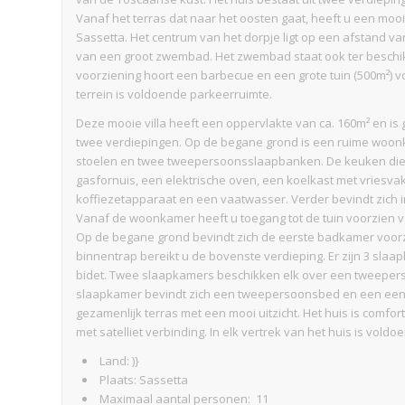
Vanaf het terras dat naar het oosten gaat, heeft u een mooi u
Sassetta. Het centrum van het dorpje ligt op een afstand v
van een groot zwembad. Het zwembad staat ook ter beschikk
voorziening hoort een barbecue en een grote tuin (500m²) v
terrein is voldoende parkeerruimte.
Deze mooie villa heeft een oppervlakte van ca. 160m² en is g
twee verdiepingen. Op de begane grond is een ruime woonk
stoelen en twee tweepersoonsslaapbanken. De keuken die a
gasfornuis, een elektrische oven, een koelkast met vriesva
koffiezetapparaat en een vaatwasser. Verder bevindt zich 
Vanaf de woonkamer heeft u toegang tot de tuin voorzien v
Op de begane grond bevindt zich de eerste badkamer voorzi
binnentrap bereikt u de bovenste verdieping. Er zijn 3 sla
bidet. Twee slaapkamers beschikken elk over een tweepe
slaapkamer bevindt zich een tweepersoonsbed en een ee
gezamenlijk terras met een mooi uitzicht. Het huis is comfor
met satelliet verbinding. In elk vertrek van het huis is vold
Land: )}
Plaats: Sassetta
Maximaal aantal personen: 11