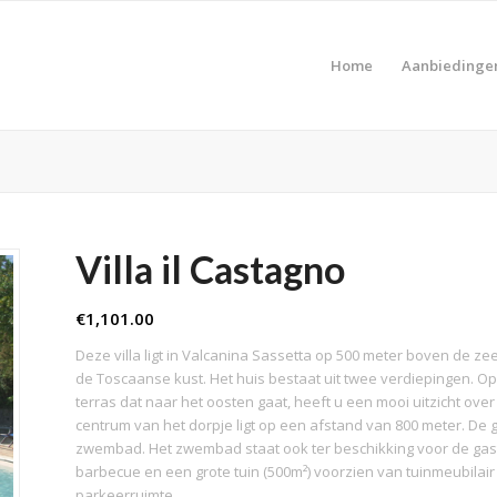
Home
Aanbiedinge
Villa il Castagno
€
1,101.00
Deze villa ligt in Valcanina Sassetta op 500 meter boven de z
de Toscaanse kust. Het huis bestaat uit twee verdiepingen. O
terras dat naar het oosten gaat, heeft u een mooi uitzicht over 
centrum van het dorpje ligt op een afstand van 800 meter. De
zwembad. Het zwembad staat ook ter beschikking voor de gaste
barbecue en een grote tuin (500m²) voorzien van tuinmeubilair
parkeerruimte.