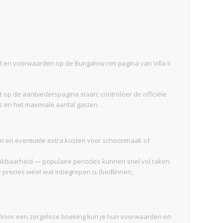
d en voorwaarden op de Bungalow.net-pagina van Villa il
et op de aanbiederspagina staan; controleer de officiële
s en het maximale aantal gasten.
en en eventuele extra kosten voor schoonmaak of
chikbaarheid — populaire periodes kunnen snel vol raken.
je precies weet wat inbegrepen is (bedlinnen,
. Voor een zorgeloze boeking kun je hun voorwaarden en