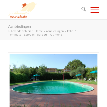
Aanbiedingen
U bevindt zich hier:
Home
/
Aanbiedingen
/
Italië
/
Tommaso 1 Sopra in Tuoro sul Trasimeno