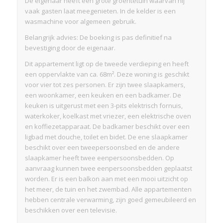
De eigenaar heeft een grote groentetuin waarvan hij
vaak gasten laat meegenieten. In de kelder is een
wasmachine voor algemeen gebruik.
Belangrijk advies: De boeking is pas definitief na
bevestiging door de eigenaar.
Dit appartement ligt op de tweede verdieping en heeft
een oppervlakte van ca. 68m². Deze woning is geschikt
voor vier tot zes personen. Er zijn twee slaapkamers,
een woonkamer, een keuken en een badkamer. De
keuken is uitgerust met een 3-pits elektrisch fornuis,
waterkoker, koelkast met vriezer, een elektrische oven
en koffiezetapparaat. De badkamer beschikt over een
ligbad met douche, toilet en bidet. De ene slaapkamer
beschikt over een tweepersoonsbed en de andere
slaapkamer heeft twee eenpersoonsbedden. Op
aanvraag kunnen twee eenpersoonsbedden geplaatst
worden. Er is een balkon aan met een mooi uitzicht op
het meer, de tuin en het zwembad. Alle appartementen
hebben centrale verwarming, zijn goed gemeubileerd en
beschikken over een televisie.