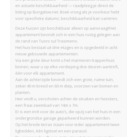
en actuele beschikbaarheid — raadpleeg je direct de
listing op Bungalow.net. Boek vroeg als je voorkeur hebt
voor specifieke datums; beschikbaarheid kan variëren.
Deze huizen zijn beschikbaar alleen op aanvraag!!Het
appartement bevindt zich in een huis rustig gelegen aan
de rand van Tuoro sul Trasimeno.
Het huis bestaat uit drie etages en is opgedeeld in acht
nieuw gebouwde appartementen.
Via een grote deur komt u het marmeren trappenhuis
binnen, waar u op elke verdieping drie deuren aantreft,
één voor elk appartement.
Aan de achterzijde bevindt zich een grote, ruime tuin,
zeker 40 m breed en 60 m diep, voorzien van bomen en
planten.
Hier vindt u, verscholen achter de struiken en heesters,
een fraai zwembad van 14m x 7m.
Er is een inrit voor de auto’s, die opzij van het huis in een
ondergrondse garage geparkeerd kunnen worden.
Op het brede terras staan voor ieder appartement twee
ligbedden, één ligstoel en een parasol.