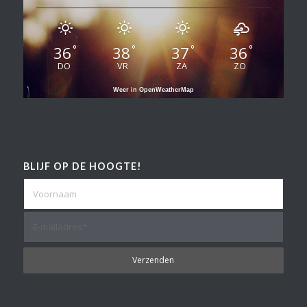
36
38
37
36
°
°
°
°
DO
VR
ZA
ZO
Weer in OpenWeatherMap
BLIJF OP DE HOOGTE!