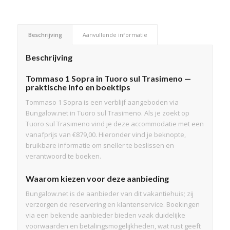
Beschrijving
Aanvullende informatie
Beschrijving
Tommaso 1 Sopra in Tuoro sul Trasimeno —
praktische info en boektips
Tommaso 1 Sopra is een verblijf aangeboden via
Bungalow.net in Tuoro sul Trasimeno. Als je zoekt op
Tuoro sul Trasimeno vind je deze accommodatie met een
vanafprijs van €879,00. Hieronder vind je beknopte,
bruikbare informatie om sneller te beslissen en
verantwoord te boeken.
Waarom kiezen voor deze aanbieding
Bungalow.net is de aanbieder van dit vakantiehuis; zij
verzorgen de reservering en klantenservice. Boekingen
via een bekende aanbieder bieden vaak duidelijke
voorwaarden en betalingsmogelijkheden, wat rust geeft