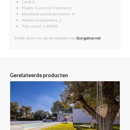
Land: )}
Plaats: Tuoro sul Trasimeno
Maximaal aantal personen: 4
Aantal slaapkamers: 2
Prijs vanaf: € 879.00
Bekijk deze reis op de website van
Bungalow.net
Gerelateerde producten