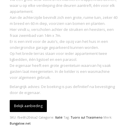
waar u op elke verdieping drie deuren aantreft, één voor elk
appartement.
Aan de achterzijde bevindt zich een grote, ruime tuin, zeker 40
m breed en 60 m diep, voorzien van bomen en planten.
Hier vindt u, verscholen achter de struiken en heesters, een
fraai zwembad van 14m x 7m.
Er is een inrit voor de auto’s, die opzij van het huis in een
ondergrondse garage geparkeerd kunnen worden.
Op het brede terras staan voor ieder appartement twee
ligbedden, één ligstoel en een parasol.
De eigenaar heeft een grote groentetuin waarvan hij vaak
gasten laat meegenieten. In de kelder is een wasmachine
voor algemeen gebruik.
Belangrijk advies: De boeking is pas definitief na bevestiging
door de eigenaar.
Bekijk aanbieding
SKU:
fbe6fc20dca2
Categorie:
Italië
Tag:
Tuoro sul Trasimeno
Merk:
Bungalow.net