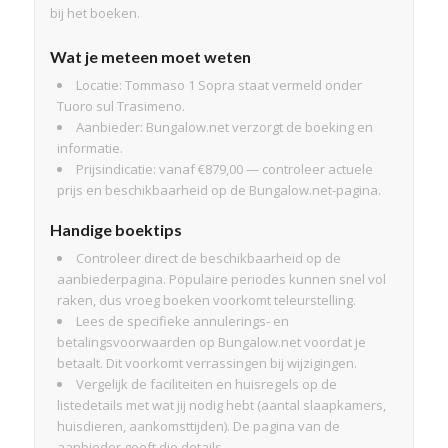
bij het boeken.
Wat je meteen moet weten
Locatie: Tommaso 1 Sopra staat vermeld onder
Tuoro sul Trasimeno.
Aanbieder: Bungalow.net verzorgt de boeking en
informatie.
Prijsindicatie: vanaf €879,00 — controleer actuele
prijs en beschikbaarheid op de Bungalow.net-pagina.
Handige boektips
Controleer direct de beschikbaarheid op de
aanbiederpagina. Populaire periodes kunnen snel vol
raken, dus vroeg boeken voorkomt teleurstelling.
Lees de specifieke annulerings- en
betalingsvoorwaarden op Bungalow.net voordat je
betaalt. Dit voorkomt verrassingen bij wijzigingen.
Vergelijk de faciliteiten en huisregels op de
listedetails met wat jij nodig hebt (aantal slaapkamers,
huisdieren, aankomsttijden). De pagina van de
aanbieder geeft die details.