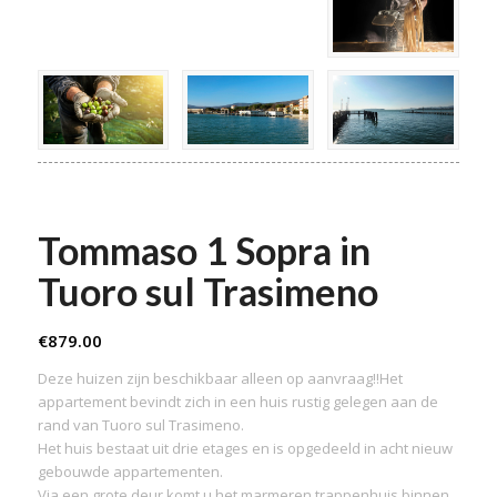
Tommaso 1 Sopra in
Tuoro sul Trasimeno
€
879.00
Deze huizen zijn beschikbaar alleen op aanvraag!!Het
appartement bevindt zich in een huis rustig gelegen aan de
rand van Tuoro sul Trasimeno.
Het huis bestaat uit drie etages en is opgedeeld in acht nieuw
gebouwde appartementen.
Via een grote deur komt u het marmeren trappenhuis binnen,