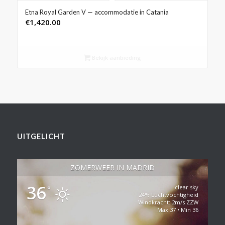
Etna Royal Garden V — accommodatie in Catania
€
1,420.00
Bekijk aanbieding
UITGELICHT
ZOMERWEER IN MADRID
36
clear sky
°
24% Luchtvochtigheid
Windkracht: 2m/s ZZW
Max 37 • Min 36