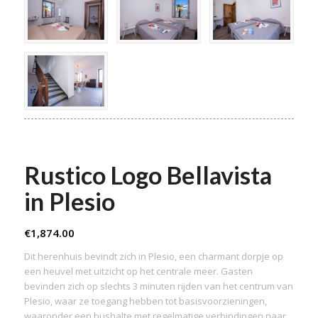
Rustico Logo Bellavista
in Plesio
€
1,874.00
Dit herenhuis bevindt zich in Plesio, een charmant dorpje op
een heuvel met uitzicht op het centrale meer. Gasten
bevinden zich op slechts 3 minuten rijden van het centrum van
Plesio, waar ze toegang hebben tot basisvoorzieningen,
waaronder een bushalte met regelmatige verbindingen naar