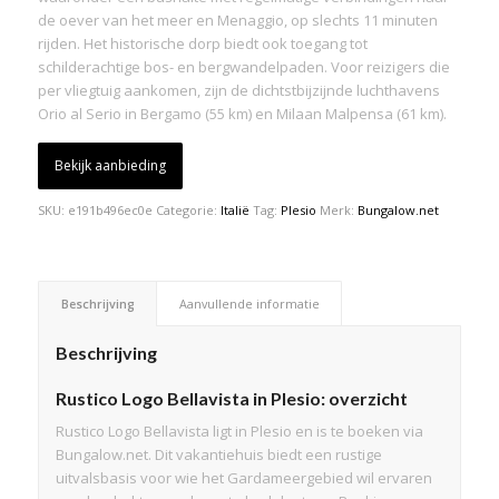
de oever van het meer en Menaggio, op slechts 11 minuten
rijden. Het historische dorp biedt ook toegang tot
schilderachtige bos- en bergwandelpaden. Voor reizigers die
per vliegtuig aankomen, zijn de dichtstbijzijnde luchthavens
Orio al Serio in Bergamo (55 km) en Milaan Malpensa (61 km).
Bekijk aanbieding
SKU:
e191b496ec0e
Categorie:
Italië
Tag:
Plesio
Merk:
Bungalow.net
Beschrijving
Aanvullende informatie
Beschrijving
Rustico Logo Bellavista in Plesio: overzicht
Rustico Logo Bellavista ligt in Plesio en is te boeken via
Bungalow.net. Dit vakantiehuis biedt een rustige
uitvalsbasis voor wie het Gardameergebied wil ervaren