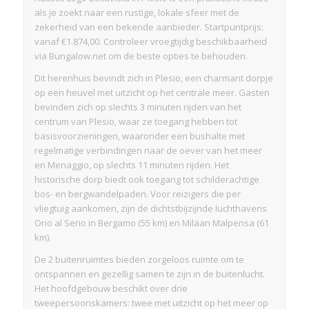
als je zoekt naar een rustige, lokale sfeer met de
zekerheid van een bekende aanbieder. Startpuntprijs:
vanaf €1.874,00. Controleer vroegtijdig beschikbaarheid
via Bungalow.net om de beste opties te behouden.
Dit herenhuis bevindt zich in Plesio, een charmant dorpje
op een heuvel met uitzicht op het centrale meer. Gasten
bevinden zich op slechts 3 minuten rijden van het
centrum van Plesio, waar ze toegang hebben tot
basisvoorzieningen, waaronder een bushalte met
regelmatige verbindingen naar de oever van het meer
en Menaggio, op slechts 11 minuten rijden. Het
historische dorp biedt ook toegang tot schilderachtige
bos- en bergwandelpaden. Voor reizigers die per
vliegtuig aankomen, zijn de dichtstbijzijnde luchthavens
Orio al Serio in Bergamo (55 km) en Milaan Malpensa (61
km).
De 2 buitenruimtes bieden zorgeloos ruimte om te
ontspannen en gezellig samen te zijn in de buitenlucht.
Het hoofdgebouw beschikt over drie
tweepersoonskamers: twee met uitzicht op het meer op