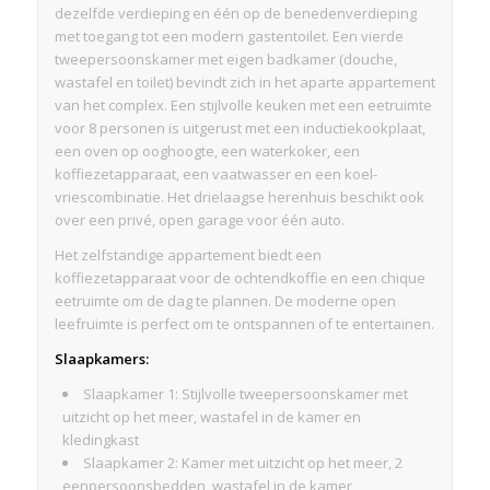
dezelfde verdieping en één op de benedenverdieping
met toegang tot een modern gastentoilet. Een vierde
tweepersoonskamer met eigen badkamer (douche,
wastafel en toilet) bevindt zich in het aparte appartement
van het complex. Een stijlvolle keuken met een eetruimte
voor 8 personen is uitgerust met een inductiekookplaat,
een oven op ooghoogte, een waterkoker, een
koffiezetapparaat, een vaatwasser en een koel-
vriescombinatie. Het drielaagse herenhuis beschikt ook
over een privé, open garage voor één auto.
Het zelfstandige appartement biedt een
koffiezetapparaat voor de ochtendkoffie en een chique
eetruimte om de dag te plannen. De moderne open
leefruimte is perfect om te ontspannen of te entertainen.
Slaapkamers:
Slaapkamer 1: Stijlvolle tweepersoonskamer met
uitzicht op het meer, wastafel in de kamer en
kledingkast
Slaapkamer 2: Kamer met uitzicht op het meer, 2
eenpersoonsbedden, wastafel in de kamer