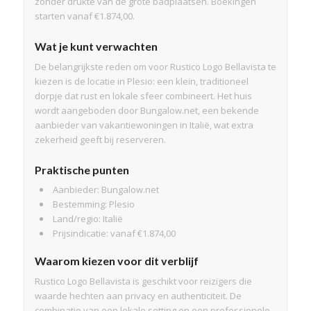
zonder drukte van de grote badplaatsen. Boekingen
starten vanaf €1.874,00.
Wat je kunt verwachten
De belangrijkste reden om voor Rustico Logo Bellavista te
kiezen is de locatie in Plesio: een klein, traditioneel
dorpje dat rust en lokale sfeer combineert. Het huis
wordt aangeboden door Bungalow.net, een bekende
aanbieder van vakantiewoningen in Italië, wat extra
zekerheid geeft bij reserveren.
Praktische punten
Aanbieder: Bungalow.net
Bestemming: Plesio
Land/regio: Italië
Prijsindicatie: vanaf €1.874,00
Waarom kiezen voor dit verblijf
Rustico Logo Bellavista is geschikt voor reizigers die
waarde hechten aan privacy en authenticiteit. De
combinatie van een lokale setting en een professionele