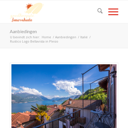
Aanbiedingen
U bevindt zich hier:
Home
/
Aanbiedingen
/
Italië
/
Rustico Logo Bellavista in Plesio