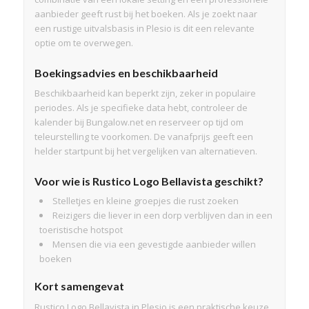
aanbieder geeft rust bij het boeken. Als je zoekt naar
een rustige uitvalsbasis in Plesio is dit een relevante
optie om te overwegen.
Boekingsadvies en beschikbaarheid
Beschikbaarheid kan beperkt zijn, zeker in populaire
periodes. Als je specifieke data hebt, controleer de
kalender bij Bungalow.net en reserveer op tijd om
teleurstelling te voorkomen. De vanafprijs geeft een
helder startpunt bij het vergelijken van alternatieven.
Voor wie is Rustico Logo Bellavista geschikt?
Stelletjes en kleine groepjes die rust zoeken
Reizigers die liever in een dorp verblijven dan in een
toeristische hotspot
Mensen die via een gevestigde aanbieder willen
boeken
Kort samengevat
Rustico Logo Bellavista in Plesio is een praktische keuze