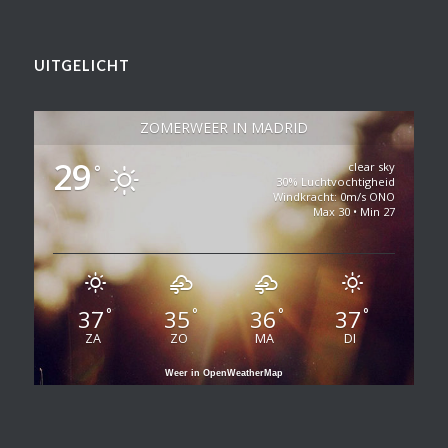
UITGELICHT
ZOMERWEER IN MADRID
29
clear sky
°
30% Luchtvochtigheid
Windkracht: 0m/s ONO
Max 30 • Min 27
37
35
36
37
°
°
°
°
ZA
ZO
MA
DI
Weer in OpenWeatherMap