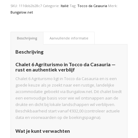
SKU:
1116bb2b28c7
Categorie:
Italië
Tag:
Tocco da Casauria
Merk:
Bungalow.net
Beschrijving
Aanvullende informatie
Beschrijving
Chalet 6 Agriturismo in Tocco da Casauria —
rust en authentiek verblijf
Chalet 6 Agriturismo ligt in Tocco da Casauria en is een
goede keuze als je zoekt naar een rustige, landelijke
accommodatie geboekt via Bungalow.net. Dit chalet biedt
een eenvoudige basis voor wie wil ontsnappen aan de
drukte en dicht bij lokale landschappen wil verblijven.
Beschikbaarheid start vanaf €932,00 (controleer actuele
data en voorwaarden op de boekingspagina).
Wat je kunt verwachten