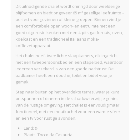
Dit uitnodigende chalet wordt omringd door weelderige
olijfbomen en biedt ongeveer 65 m² gezellige leefruimte –
perfect voor gezinnen of kleine groepen. Binnen vind je
een comfortabele open woon- en eetruimte met een
goed uitgeruste keuken met een 4-pits gasfornuis, oven,
koelkast en een traditioneel Italiaans moka-
koffiezetapparaat.
Het chalet heeft twee lichte slaapkamers, elk ingericht
met een tweepersoonsbed en een stapelbed, waardoor
iedereen verzekerd is van een goede nachtrust. De
badkamer heeft een douche, toilet en bidet voor je
gemak.
Stap naar buiten op het overdekte terras, waar je kunt
ontspannen of dineren in de schaduw terwijl je geniet
van de rustige omgeving. Het chalet is eenvoudig maar
functioneel, met een houtkachel voor een warme sfeer
en een tv voor rustige avonden.
Land: )}
Plaats: Tocco da Casauria