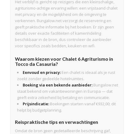
Het verblijf is gericht op reizigers die een kleinschalige,
agriturismo-achtige ervaring willen: een vrijstaand chalet
met privacy en de mogelijkheid om de omgeving te
verkennen. Bungalow.net verzorgt de reservering en
geeft praktische informatie bij het boeken. Er zijn geen
details over exacte faciliteiten of kamerindeling
beschikbaar in de bron, dus controleer de aanbieder
voor specifics zoals bedden, keuken en wifi.
Waarom kiezen voor Chalet 6 Agriturismo in
Tocco da Casauria?
Eenvoud en privacy:
Een chalet is ideaal als je rust
zoekt zonder gedeelde hotelruimtes.
Boeking via een bekende aanbieder:
Bungalow.net
staat bekend om vakantiewoningen in Europa — dat
geeft extra zekerheid bij betaling en communicatie.
Prijsindicatie:
Boekingen starten vanaf €932,00; dit
helpt bij budgetplanning.
Reispraktische tips en verwachtingen
Omdat de bron geen gedetailleerde beschrijving gaf,