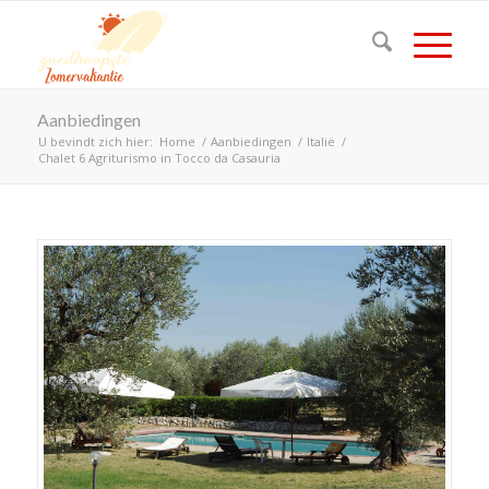
Aanbiedingen
U bevindt zich hier:
Home
/
Aanbiedingen
/
Italië
/
Chalet 6 Agriturismo in Tocco da Casauria