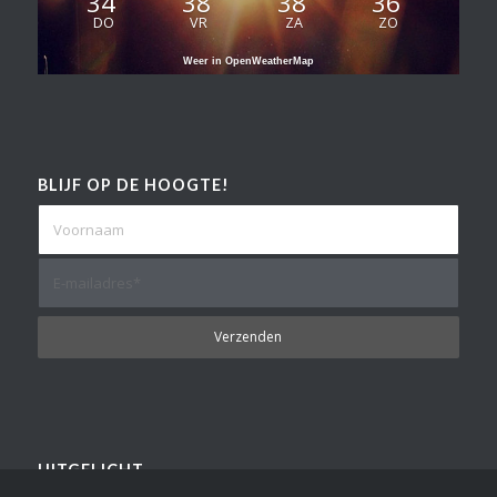
34
38
38
36
DO
VR
ZA
ZO
Weer in OpenWeatherMap
BLIJF OP DE HOOGTE!
UITGELICHT