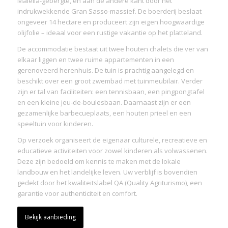
Maiella-gebergte, en aan de andere kant door het
indrukwekkende Gran Sasso-massief. De boerderij beslaat
ongeveer 14 hectare en produceert zijn eigen hoogwaardige
olijfolie – ideaal voor een rustige vakantie op het platteland.
De accommodatie bestaat uit twee houten chalets die ver van
elkaar liggen en twee ruime appartementen in een
gerenoveerd herenhuis. De tuin is prachtig aangelegd en
beschikt over een groot zwembad met tuinmeubilair. Verder
zijn er tal van faciliteiten: een tennisbaan, een pingpongtafel
en een kleine jeu-de-boulesbaan. Daarnaast zijn er een
gezamenlijke barbecueplaats, een houten prieel en een
speeltuin voor kinderen.
Op verzoek organiseert de eigenaar culturele, recreatieve en
educatieve activiteiten voor zowel kinderen als volwassenen.
Deze zijn bedoeld om kennis te maken met de lokale
landbouw en het landelijke leven. Uw verblijf is bovendien
gedekt door het kwaliteitslabel QA (Quality Agriturismo), een
garantie voor authenticiteit en comfort.
Bekijk aanbieding