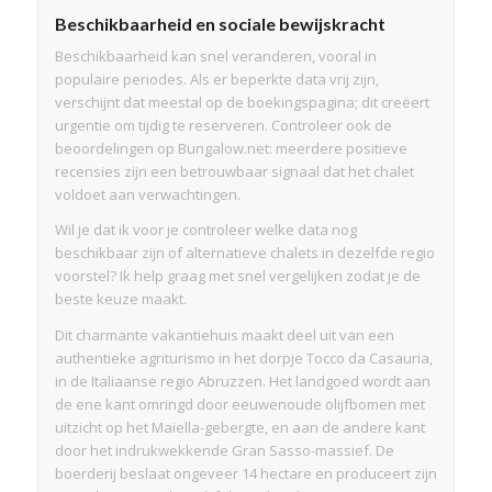
Beschikbaarheid en sociale bewijskracht
Beschikbaarheid kan snel veranderen, vooral in
populaire periodes. Als er beperkte data vrij zijn,
verschijnt dat meestal op de boekingspagina; dit creëert
urgentie om tijdig te reserveren. Controleer ook de
beoordelingen op Bungalow.net: meerdere positieve
recensies zijn een betrouwbaar signaal dat het chalet
voldoet aan verwachtingen.
Wil je dat ik voor je controleer welke data nog
beschikbaar zijn of alternatieve chalets in dezelfde regio
voorstel? Ik help graag met snel vergelijken zodat je de
beste keuze maakt.
Dit charmante vakantiehuis maakt deel uit van een
authentieke agriturismo in het dorpje Tocco da Casauria,
in de Italiaanse regio Abruzzen. Het landgoed wordt aan
de ene kant omringd door eeuwenoude olijfbomen met
uitzicht op het Maiella-gebergte, en aan de andere kant
door het indrukwekkende Gran Sasso-massief. De
boerderij beslaat ongeveer 14 hectare en produceert zijn