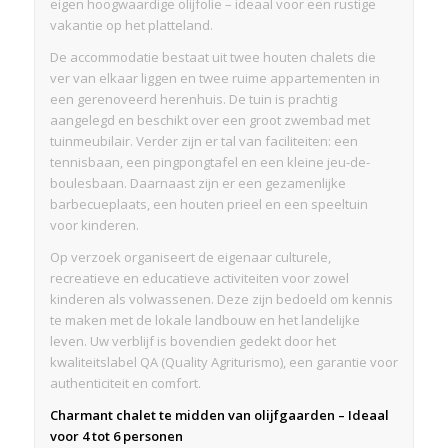
eigen hoogwaardige olijfolie – ideaal voor een rustige
vakantie op het platteland.
De accommodatie bestaat uit twee houten chalets die
ver van elkaar liggen en twee ruime appartementen in
een gerenoveerd herenhuis. De tuin is prachtig
aangelegd en beschikt over een groot zwembad met
tuinmeubilair. Verder zijn er tal van faciliteiten: een
tennisbaan, een pingpongtafel en een kleine jeu-de-
boulesbaan. Daarnaast zijn er een gezamenlijke
barbecueplaats, een houten prieel en een speeltuin
voor kinderen.
Op verzoek organiseert de eigenaar culturele,
recreatieve en educatieve activiteiten voor zowel
kinderen als volwassenen. Deze zijn bedoeld om kennis
te maken met de lokale landbouw en het landelijke
leven. Uw verblijf is bovendien gedekt door het
kwaliteitslabel QA (Quality Agriturismo), een garantie voor
authenticiteit en comfort.
Charmant chalet te midden van olijfgaarden – Ideaal
voor 4 tot 6 personen