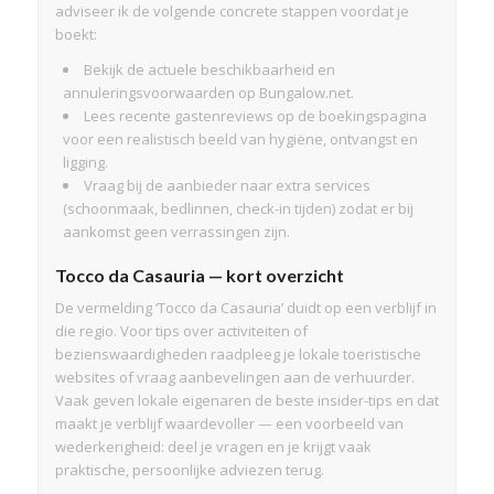
adviseer ik de volgende concrete stappen voordat je
boekt:
Bekijk de actuele beschikbaarheid en
annuleringsvoorwaarden op Bungalow.net.
Lees recente gastenreviews op de boekingspagina
voor een realistisch beeld van hygiëne, ontvangst en
ligging.
Vraag bij de aanbieder naar extra services
(schoonmaak, bedlinnen, check-in tijden) zodat er bij
aankomst geen verrassingen zijn.
Tocco da Casauria — kort overzicht
De vermelding ‘Tocco da Casauria’ duidt op een verblijf in
die regio. Voor tips over activiteiten of
bezienswaardigheden raadpleeg je lokale toeristische
websites of vraag aanbevelingen aan de verhuurder.
Vaak geven lokale eigenaren de beste insider-tips en dat
maakt je verblijf waardevoller — een voorbeeld van
wederkerigheid: deel je vragen en je krijgt vaak
praktische, persoonlijke adviezen terug.