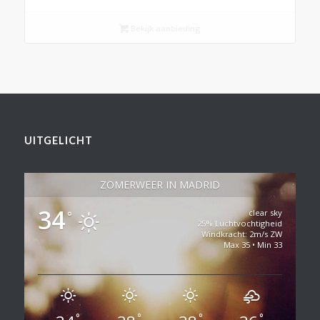
Bekijk aanbieding
UITGELICHT
ZOMERWEER IN MADRID
34
clear sky
°
25% Luchtvochtigheid
Windkracht: 2m/s ZW
Max 35 • Min 33
°
°
°
°