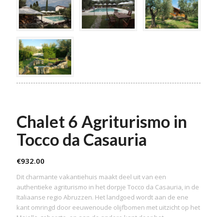
Chalet 6 Agriturismo in
Tocco da Casauria
€
932.00
Dit charmante vakantiehuis maakt deel uit van een
authentieke agriturismo in het dorpje Tocco da Casauria, in de
Italiaanse regio Abruzzen. Het landgoed wordt aan de ene
kant omringd door eeuwenoude olijfbomen met uitzicht op het