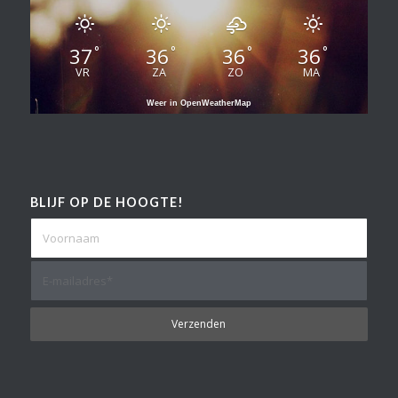
37
36
36
36
°
°
°
°
VR
ZA
ZO
MA
Weer in OpenWeatherMap
BLIJF OP DE HOOGTE!