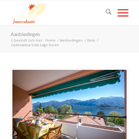
Aanbiedingen
U bevindt zich hier:
Home
/
Aanbiedingen
/
Italië
/
Cadenabbia Vista Lago huren