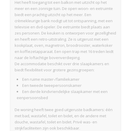
Het heeft toegang tot een balkon met uitzicht op het
meer en een zonnige tuin. De open woon- en eetruimte
biedt een prachtig uitzicht op het meer. Een
crèmekleurige bank nodigt uit tot ontspanning, met een
televisie en dvd-speler. De eetruimte biedt plaats aan
zes personen. De keuken is ontworpen voor gezelligheid
en heeft een retro-uitstraling. Ze is uitgerust met een
kookplaat, oven, magnetron, broodrooster, waterkoker
en koffiezetapparaat. Een open trap met 16 treden leidt
naar de loftachtige bovenverdieping.
De accommodatie beschikt over drie slaapkamers en
biedt flexibiliteit voor grotere gezinsgroepen:
Een ruime master-/familiekamer
Een tweede tweepersoonskamer
Een derde kindvriendelijke slaapkamer met een
eenpersoonsbed
De woning heeft twee goed uitgeruste badkamers: één
met bad, wastafel, toilet en bidet, en de andere met
douche, wastafel, toilet en bidet. Privé was- en
strijkfaciliteiten zijn ook beschikbaar.