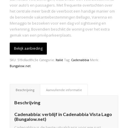
voor auto’s en passagiers. Met frequente overtochten over
het centrale meer biedt de veerboot een handige manier om
de beroemde vakantiebestemmingen Bellagio, Varenna en
Menaggio te bezoeken voor een dag vol sightseeing en
verkenning. Bovendien beschikt de woning over het extra
gemak van een privéparkeerplaats.
Bekijk aanbieding
SKU:
519c8ac89c3e
Categorie:
Italië
Tag:
Cadenabbia
Merk:
Bungalow.net
Beschrijving
Aanvullende informatie
Beschrijving
Cadenabbia: verblijf in Cadenabbia Vista Lago
(Bungalow.net)
Cadenabbia is de beste uitvalsbasis voor wie rust,