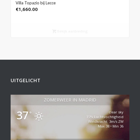
Villa Topazio bij Lecce
€
1,660.00
Bekijk aanbieding
UITGELICHT
ZOMERWEER IN MADRID
37
clear sky
°
15% Luchtvochtigheid
Windkracht: 3m/s ZW
Max 38 • Min 36