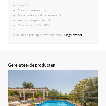
Land: )}
Plaats: Cadenabbia
Maximaal aantal personen: 6
Aantal slaapkamers: 3
Prijs vanaf: € 1718.00
Bekijk deze reis op de website van
Bungalow.net
Gerelateerde producten