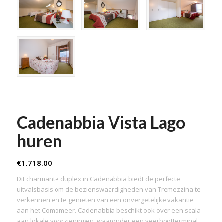
Cadenabbia Vista Lago
huren
€
1,718.00
Dit charmante duplex in Cadenabbia biedt de perfecte
uitvalsbasis om de bezienswaardigheden van Tremezzina te
verkennen en te genieten van een onvergetelijke vakantie
aan het Comomeer. Cadenabbia beschikt ook over een scala
aan lokale voorzieningen, waaronder een veerbootterminal