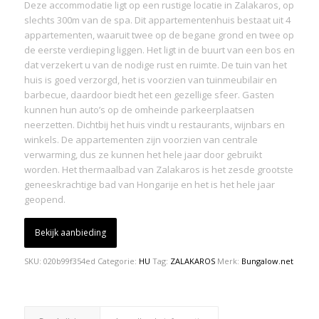
Deze accommodatie ligt op een rustige locatie in Zalakaros, op
slechts 300m van de spa. Dit appartementenhuis bestaat uit 4
appartementen, waaruit twee op de begane grond en twee op
de eerste verdieping liggen. Het ligt in de buurt van een bos en
dat verzekert u van de nodige rust en ruimte. De tuin van het
huis is goed verzorgd, het is voorzien van tuinmeubilair en
barbecue, daardoor biedt het een gezellige sfeer. Gasten
kunnen hun auto’s op de omheinde parkeerplaatsen
neerzetten. Dichtbij het huis vindt u restaurants, wijnbars en
winkels. De appartementen zijn voorzien van centrale
verwarming, dus ze kunnen het hele jaar door gebruikt
worden. Het thermaalbad van Zalakaros is het zesde grootste
geneeskrachtige bad van Hongarije en het is het hele jaar
geopend.
Bekijk aanbieding
SKU:
020b99f354ed
Categorie:
HU
Tag:
ZALAKAROS
Merk:
Bungalow.net