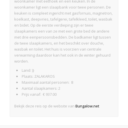
woonkamer met eethoek en een keuken. In de
woonkamer ligt een slaapbank voor twee personen. De
keuken is compleet ingericht met gasfornuis, magnetron,
koelkast, deepvries, tafelgerei, tafelkleed, toilet, wasbak
en bidet. Op de eerste verdieping zijn er twee
slaapkamers een van ze met een grote bed de andere
met drie eenpersoonsbedden. De badkamer ligt tussen
de twee slaapkamers, en het beschikt over douche,
wasbak en toilet. Het huis is voorzien van centrale
verwarming daardoor kan het ook in de winter gehuurd
worden.
Land: )}
Plaats: ZALAKAROS
Maximaal aantal personen: 8
Aantal slaapkamers: 2
Prijs vanaf: € 937.00
Bekijk deze reis op de website van
Bungalow.net