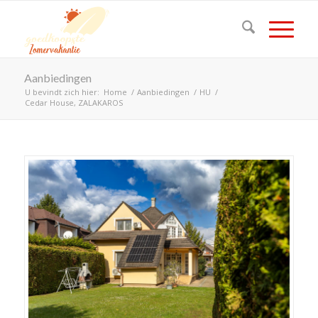
Aanbiedingen
U bevindt zich hier:
Home
/
Aanbiedingen
/
HU
/
Cedar House, ZALAKAROS