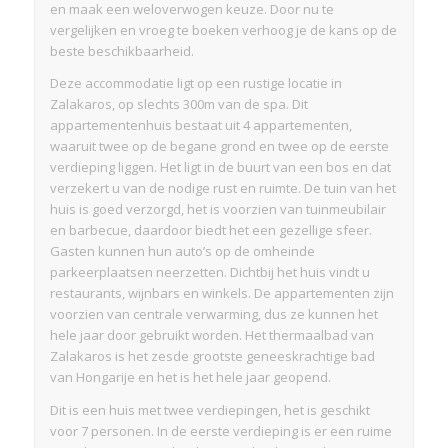
en maak een weloverwogen keuze. Door nu te
vergelijken en vroeg te boeken verhoog je de kans op de
beste beschikbaarheid.
Deze accommodatie ligt op een rustige locatie in
Zalakaros, op slechts 300m van de spa. Dit
appartementenhuis bestaat uit 4 appartementen,
waaruit twee op de begane grond en twee op de eerste
verdieping liggen. Het ligt in de buurt van een bos en dat
verzekert u van de nodige rust en ruimte. De tuin van het
huis is goed verzorgd, het is voorzien van tuinmeubilair
en barbecue, daardoor biedt het een gezellige sfeer.
Gasten kunnen hun auto’s op de omheinde
parkeerplaatsen neerzetten. Dichtbij het huis vindt u
restaurants, wijnbars en winkels. De appartementen zijn
voorzien van centrale verwarming, dus ze kunnen het
hele jaar door gebruikt worden. Het thermaalbad van
Zalakaros is het zesde grootste geneeskrachtige bad
van Hongarije en het is het hele jaar geopend.
Dit is een huis met twee verdiepingen, het is geschikt
voor 7 personen. In de eerste verdieping is er een ruime