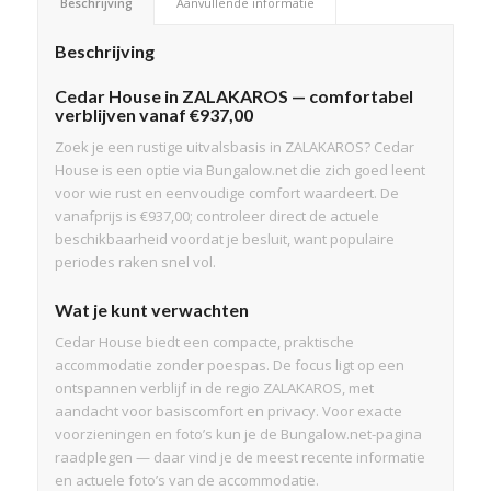
Beschrijving
Aanvullende informatie
Beschrijving
Cedar House in ZALAKAROS — comfortabel
verblijven vanaf €937,00
Zoek je een rustige uitvalsbasis in ZALAKAROS? Cedar
House is een optie via Bungalow.net die zich goed leent
voor wie rust en eenvoudige comfort waardeert. De
vanafprijs is €937,00; controleer direct de actuele
beschikbaarheid voordat je besluit, want populaire
periodes raken snel vol.
Wat je kunt verwachten
Cedar House biedt een compacte, praktische
accommodatie zonder poespas. De focus ligt op een
ontspannen verblijf in de regio ZALAKAROS, met
aandacht voor basiscomfort en privacy. Voor exacte
voorzieningen en foto’s kun je de Bungalow.net-pagina
raadplegen — daar vind je de meest recente informatie
en actuele foto’s van de accommodatie.