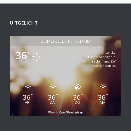
UITGELICHT
ZOMERWEER IN MADRID
36
clear sky
°
19% Luchtvochtigheid
Windkracht: 1m/s ZW
Max 37 • Min 36
36
36
36
36
°
°
°
°
VR
ZA
ZO
MA
Weer in OpenWeatherMap