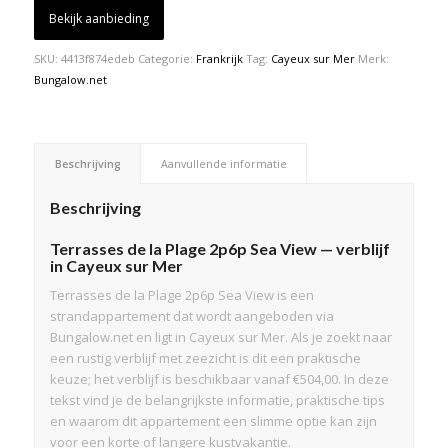
Bekijk aanbieding
SKU:
4413f874edeb
Categorie:
Frankrijk
Tag:
Cayeux sur Mer
Merk:
Bungalow.net
Beschrijving
Aanvullende informatie
Beschrijving
Terrasses de la Plage 2p6p Sea View — verblijf
in Cayeux sur Mer
Terrasses de la Plage 2p6p Sea View is een
strandappartement dat wordt aangeboden via
Bungalow.net en ligt in Cayeux sur Mer. Als je zoekt naar
een rustig verblijf met zeezicht is dit een praktische
keuze; het verblijf is beschikbaar vanaf €504,00. In deze
tekst vind je de belangrijkste informatie, praktische tips
en waarom dit appartement een slimme optie kan zijn
voor een korte of langere kustvakantie.