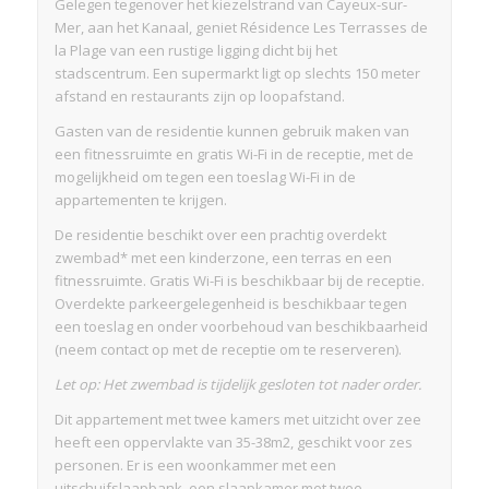
Gelegen tegenover het kiezelstrand van Cayeux-sur-
Mer, aan het Kanaal, geniet Résidence Les Terrasses de
la Plage van een rustige ligging dicht bij het
stadscentrum. Een supermarkt ligt op slechts 150 meter
afstand en restaurants zijn op loopafstand.
Gasten van de residentie kunnen gebruik maken van
een fitnessruimte en gratis Wi-Fi in de receptie, met de
mogelijkheid om tegen een toeslag Wi-Fi in de
appartementen te krijgen.
De residentie beschikt over een prachtig overdekt
zwembad* met een kinderzone, een terras en een
fitnessruimte. Gratis Wi-Fi is beschikbaar bij de receptie.
Overdekte parkeergelegenheid is beschikbaar tegen
een toeslag en onder voorbehoud van beschikbaarheid
(neem contact op met de receptie om te reserveren).
Let op: Het zwembad is tijdelijk gesloten tot nader order.
Dit appartement met twee kamers met uitzicht over zee
heeft een oppervlakte van 35-38m2, geschikt voor zes
personen. Er is een woonkammer met een
uitschuifslaapbank, een slaapkamer met twee