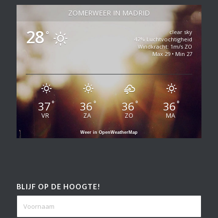
ZOMERWEER IN MADRID
28
clear sky
°
42% Luchtvochtigheid
Windkracht: 1m/s ZO
Max 29 • Min 27
37
36
36
36
°
°
°
°
VR
ZA
ZO
MA
Weer in OpenWeatherMap
BLIJF OP DE HOOGTE!