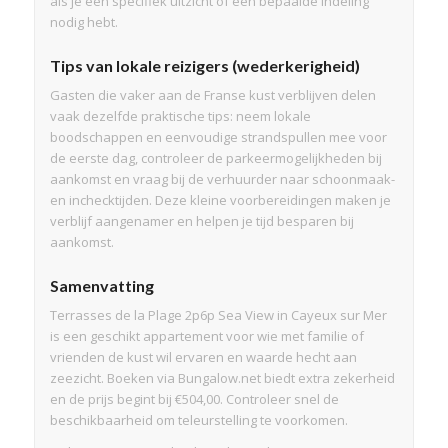
als je een specifiek uitzicht of een bepaalde indeling
nodig hebt.
Tips van lokale reizigers (wederkerigheid)
Gasten die vaker aan de Franse kust verblijven delen
vaak dezelfde praktische tips: neem lokale
boodschappen en eenvoudige strandspullen mee voor
de eerste dag, controleer de parkeermogelijkheden bij
aankomst en vraag bij de verhuurder naar schoonmaak-
en inchecktijden. Deze kleine voorbereidingen maken je
verblijf aangenamer en helpen je tijd besparen bij
aankomst.
Samenvatting
Terrasses de la Plage 2p6p Sea View in Cayeux sur Mer
is een geschikt appartement voor wie met familie of
vrienden de kust wil ervaren en waarde hecht aan
zeezicht. Boeken via Bungalow.net biedt extra zekerheid
en de prijs begint bij €504,00. Controleer snel de
beschikbaarheid om teleurstelling te voorkomen.