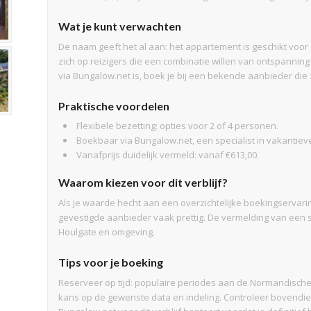
Wat je kunt verwachten
De naam geeft het al aan: het appartement is geschikt voor
zich op reizigers die een combinatie willen van ontspanni
via Bungalow.net is, boek je bij een bekende aanbieder die
Praktische voordelen
Flexibele bezetting: opties voor 2 of 4 personen.
Boekbaar via Bungalow.net, een specialist in vakantieve
Vanafprijs duidelijk vermeld: vanaf €613,00.
Waarom kiezen voor dit verblijf?
Als je waarde hecht aan een overzichtelijke boekingservar
gevestigde aanbieder vaak prettig. De vermelding van een sta
Houlgate en omgeving.
Tips voor je boeking
Reserveer op tijd: populaire periodes aan de Normandische
kans op de gewenste data en indeling. Controleer bovendi