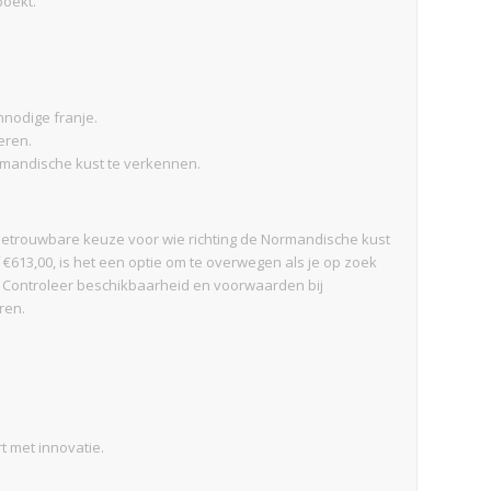
boekt.
nnodige franje.
eren.
rmandische kust te verkennen.
betrouwbare keuze voor wie richting de Normandische kust
 €613,00, is het een optie om te overwegen als je op zoek
. Controleer beschikbaarheid en voorwaarden bij
ren.
t met innovatie.