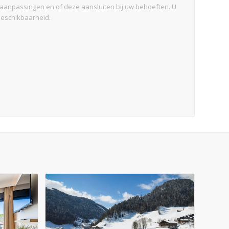
 aanpassingen en of deze aansluiten bij uw behoeften. U
beschikbaarheid.