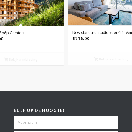
New standard studio voor 4 in Ve
a 3p6p Comfort
€
716.00
00
Bekijk aanbieding
Bekijk aanbieding
BLIJF OP DE HOOGTE!