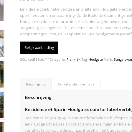
Een ideale combinatie van zee en platteland, Houlgate biedt al
sport, feesten en ontspanning. Op de Butte de Caumont geniet 
Houlgate en de zee daarachter. Het is nieuw gebouwd en bes
zorgvuldig zijn ingericht. De residentie beschikt over een ve
ontspanningsruimte, de Deep Nature Spa by Algotherm (vanaf 1
Bekijk aanbieding
SKU:
ced935c6cf4f
Categorie:
Frankrijk
Tag:
Houlgate
Merk:
Bungalow.n
Beschrijving
Aanvullende informatie
Beschrijving
Residence et Spa in Houlgate: comfortabel verbl
Residence et Spa 2p 4p is een comfortabele verblijfsoptie i
een rustige uitvalsbasis voor strandwandelingen en lokale cult
vanaf €613,00, wat je direct inzicht geeft in het budget voor j