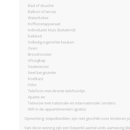
Bad of douche
Balkon of terras
Waterkoker
Koffiezetapparaat
Individuele kluis (betalend)
Dekbed
Volledig ingerichte keuken
Oven
Broodrooster
Afzuigkap
Vaatwasser
Veel bergruimte
Koelkast
Föhn
Telefoon met directe telefoonlijn
Aparte wc
Televisie met nationale en internationale zenders
Wifi in de appartementen (gratis)
Opmerking: stapelbedden zijn niet geschikt voor kinderen jo
Van deze woning zijn een beperkt aantal units aanwezig di