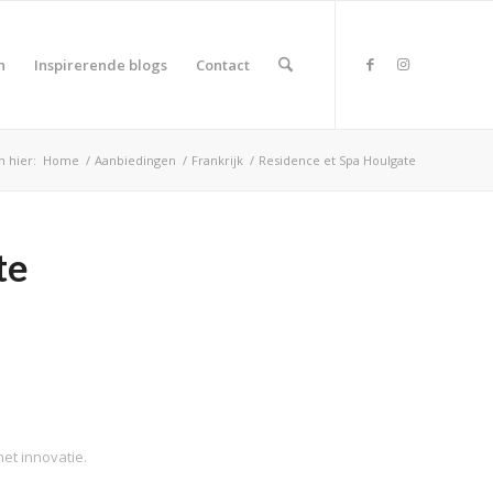
n
Inspirerende blogs
Contact
h hier:
Home
/
Aanbiedingen
/
Frankrijk
/
Residence et Spa Houlgate
te
et innovatie.