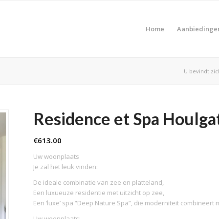
Home
Aanbiedinge
U bevindt zic
Residence et Spa Houlga
€
613.00
Uw woonplaats
Je zal het leuk vinden:
De ideale combinatie van zee en platteland,
Een luxueuze residentie met uitzicht op zee,
Een ‘luxe’ spa “Deep Nature Spa”, die moderniteit combineert m
Uw woonplaats: