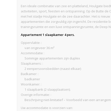
Een ideale combinatie van zee en platteland, Houlgate bied
activiteiten, sport, feesten en ontspanning. Op de Butte de 
met het stadje Houlgate en de zee daarachter. Het is nieu
appartementen die zorgvuldig zijn ingericht. De residenti
trainingsruimte en een luxe ontspanningsruimte, de Deep Na
Appartement 1 slaapkamer 4 pers.
Oppervlakte: :
van ongeveer 36 m²
Accommodatie :
Sommige appartementen zijn duplex
Slaapkamers: :
2 eenpersoonsbedden (naast elkaar)
Badkamer: :
badkamer
Woonkamer: :
1 slaapbank (2 slaapplaatsen).
Overige informatie: :
Beschrijving niet-limitatief – Voorbeeld van een arrange
Uw accommodatie is voorzien van: