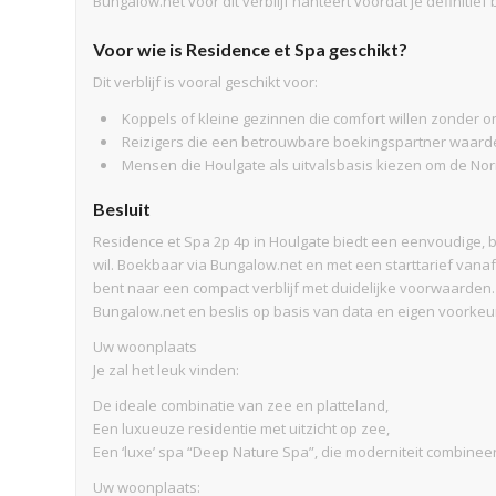
Bungalow.net voor dit verblijf hanteert voordat je definitief 
Voor wie is Residence et Spa geschikt?
Dit verblijf is vooral geschikt voor:
Koppels of kleine gezinnen die comfort willen zonder o
Reizigers die een betrouwbare boekingspartner waard
Mensen die Houlgate als uitvalsbasis kiezen om de No
Besluit
Residence et Spa 2p 4p in Houlgate biedt een eenvoudige, 
wil. Boekbaar via Bungalow.net en met een starttarief vanaf
bent naar een compact verblijf met duidelijke voorwaarden
Bungalow.net en beslis op basis van data en eigen voorkeu
Uw woonplaats
Je zal het leuk vinden:
De ideale combinatie van zee en platteland,
Een luxueuze residentie met uitzicht op zee,
Een ‘luxe’ spa “Deep Nature Spa”, die moderniteit combineer
Uw woonplaats: