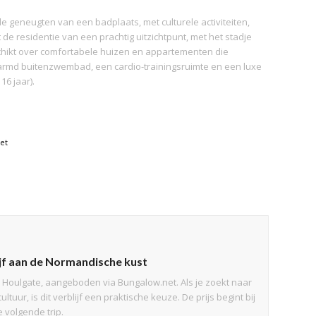
le geneugten van een badplaats, met culturele activiteiten,
de residentie van een prachtig uitzichtpunt, met het stadje
chikt over comfortabele huizen en appartementen die
rwarmd buitenzwembad, een cardio-trainingsruimte en een luxe
6 jaar).
et
ijf aan de Normandische kust
n Houlgate, aangeboden via Bungalow.net. Als je zoekt naar
uur, is dit verblijf een praktische keuze. De prijs begint bij
e volgende trip.