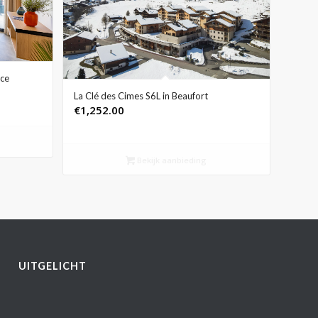
nce
La Clé des Cimes S6L in Beaufort
€
1,252.00
Bekijk aanbieding
UITGELICHT