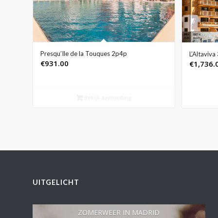
Presqu’Ile de la Touques 2p4p
L’Altaviv
€
931.00
€
1,736.
Bekijk aanbieding
UITGELICHT
ZOMERWEER IN MADRID