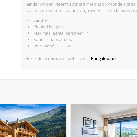
minder validen. Neemt u contact met ons op voor de exacte
kunt deze voorkeur op aanvraag reserveren op basis van 
Land: )}
Plaats: Houlgate
Maximaal aantal personen: 4
Aantal slaapkamers: 1
Prijs vanaf: € 613.00
Bekijk deze reis op de website van
Bungalow.net