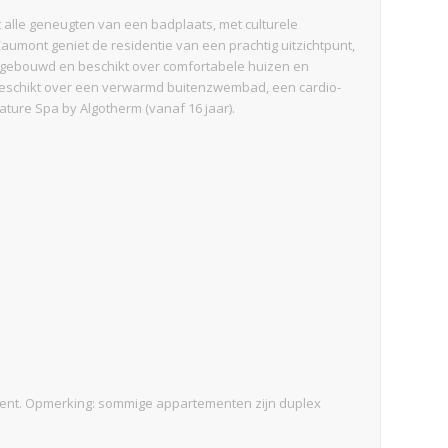
t alle geneugten van een badplaats, met culturele
Caumont geniet de residentie van een prachtig uitzichtpunt,
w gebouwd en beschikt over comfortabele huizen en
e beschikt over een verwarmd buitenzwembad, een cardio-
ture Spa by Algotherm (vanaf 16 jaar).
ment. Opmerking: sommige appartementen zijn duplex