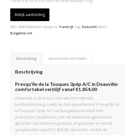
-Strand in de buurt met het label Blauwe Vlag
Bekijk aanbieding
SKU:
58413d30a3dd
Categorie:
Frankrijk
Tag:
Deauville
Merk:
Bungalow.net
Beschrijving
Aanvullende informatie
Beschrijving
Presqu’Ile de la Touques 3p6p A/C in Deauville:
comfortabel verblijf vanaf €1.854,00
Deauville is de focus voor wie een stijlvolle
kustbestemming zoekt, en het appartement Presqu’Ile de
la Touques 3p6p A/C via Bungalow.net biedt een
praktische uitvalsbasis. Dit vakantiewoningaanbod is
geschikt voor kleinere groepen of gezinnen en wordt
aangeboden vanaf €1.854,00. Hieronder vind je de