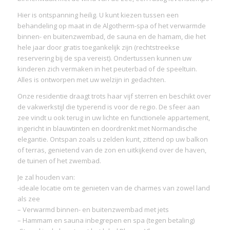
Hier is ontspanning heilig. U kunt kiezen tussen een
behandeling op maat in de Algotherm-spa of het verwarmde
binnen- en buitenzwembad, de sauna en de hamam, die het
hele jaar door gratis toegankelijk zijn (rechtstreekse
reservering bij de spa vereist). Ondertussen kunnen uw
kinderen zich vermaken in het peuterbad of de speeltuin.
Alles is ontworpen met uw welzijn in gedachten.
Onze residentie draagt trots haar vijf sterren en beschikt over
de vakwerkstijl die typerend is voor de regio. De sfeer aan
zee vindt u ook terug in uw lichte en functionele appartement,
ingericht in blauwtinten en doordrenkt met Normandische
elegantie. Ontspan zoals u zelden kunt, zittend op uw balkon
of terras, genietend van de zon en uitkijkend over de haven,
de tuinen of het zwembad.
Je zal houden van:
-ideale locatie om te genieten van de charmes van zowel land
als zee
– Verwarmd binnen- en buitenzwembad met jets
– Hammam en sauna inbegrepen en spa (tegen betaling)