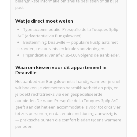
belangrijkste informatie om snel te beslissen of dit bij je
past.
Wat je direct moet weten
Type accommodatie: Presqu’Ile de la Touques 3p6p
A/C (advertentie via Bungalow.net).
Bestemming: Deauville — populaire kustplaats met
stranden, restaurants en lokale voorzieningen.
Prijsindicatie: vanaf €1.854,00 volgens de aanbieder.
Waarom kiezen voor dit appartement in
Deauville
Het aanbod van Bungalow.net is handig wanneer je snel
wilt boeken: je ziet meteen beschikbaarheid en prijs, en
je boekt rechtstreeks via een gespecialiseerde
aanbieder. De naam Presqu’Ile de la Touques 3p6p A/C
geeft aan dat het een accommodatie is voor tot circa vier
tot zes personen, en dat er airconditioning aanwezig is
— praktische punten die comfort bieden tijdens warmere
perioden.