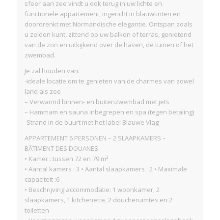
sfeer aan zee vindt u ook terug in uw lichte en
functionele appartement, ingericht in blauwtinten en
doordrenkt met Normandische elegantie. Ontspan zoals
u zelden kunt, zittend op uw balkon of terras, genietend
van de zon en uitkijkend over de haven, de tuinen of het
zwembad.
Je zal houden van:
-ideale locatie om te genieten van de charmes van zowel
land als zee
– Verwarmd binnen- en buitenzwembad met jets
– Hammam en sauna inbegrepen en spa (tegen betaling)
-Strand in de buurt met het label Blauwe Vlag
APPARTEMENT 6 PERSONEN – 2 SLAAPKAMERS –
BÂTIMENT DES DOUANES
• Kamer : tussen 72 en 79 m²
• Aantal kamers : 3 • Aantal slaapkamers : 2 • Maximale
capaciteit :6
• Beschrijving accommodatie: 1 woonkamer, 2
slaapkamers, 1 kitchenette, 2 doucheruimtes en 2
toiletten