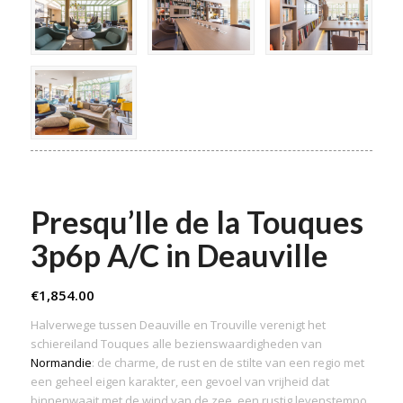
Presqu’Ile de la Touques
3p6p A/C in Deauville
€
1,854.00
Halverwege tussen Deauville en Trouville verenigt het
schiereiland Touques alle bezienswaardigheden van
Normandie
: de charme, de rust en de stilte van een regio met
een geheel eigen karakter, een gevoel van vrijheid dat
binnenwaait met de wind van de zee, een rustig levenstempo .