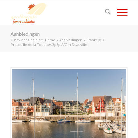
Aanbiedingen
U bevindt zich hier:
Home
/
Aanbiedingen
/
Frankrijk
/
Presqu’Ile de la Touques 3p6p A/C in Deauville