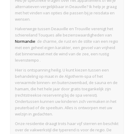
Heb je specifieke vragen over het appartement of wil je
alternatieven vergelijkbaar in Deauville? Ik help je graag
met het vinden van opties die passen bij je reisdata en
wensen.
Halverwege tussen Deauville en Trouville verenigt het
schiereiland Touques alle bezienswaardigheden van
Normandie
: de charme, de rust en de stilte van een regio
met een geheel eigen karakter, een gevoel van vrijheid
dat binnenwaait met de wind van de zee, een rustig
levenstempo .
Hier is ontspanning heilig. U kunt kiezen tussen een
behandeling op maat in de Algotherm-spa of het
verwarmde binnen- en buitenzwembad, de sauna en de
hamam, die het hele jaar door gratis toegankelijk zijn
(rechtstreekse reservering bij de spa vereist).
Ondertussen kunnen uw kinderen zich vermaken in het
peuterbad of de speeltuin. Alles is ontworpen met uw
welzijn in gedachten.
Onze residentie draagt trots haar vijf sterren en beschikt
over de vakwerkstijl die typerend is voor de regio. De