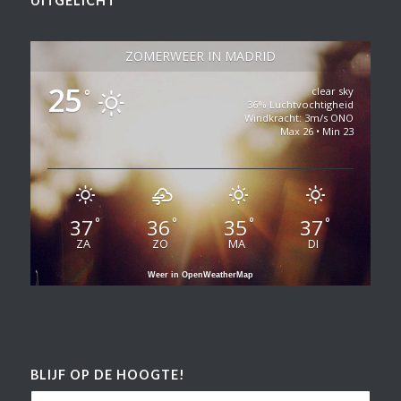
UITGELICHT
ZOMERWEER IN MADRID
25
clear sky
°
36% Luchtvochtigheid
Windkracht: 3m/s ONO
Max 26 • Min 23
37
36
35
37
°
°
°
°
ZA
ZO
MA
DI
Weer in OpenWeatherMap
BLIJF OP DE HOOGTE!