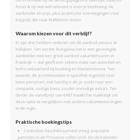
De informatie op de landingspagina is beknopt; daarom
focus ik op wat wél relevant is voor je beslissing: de
aanbieder en prijs, plus praktische overwegingen voor
koppels die naar Mallemort reizen.
Waarom kiezen voor dit verblijf?
Er zijn drie heldere redenen om dit aanbod serieus te
bekijken. Ten eerste: Bungalow.net is een gevestigde
aanbieder met een groot aanbod vakantiehuizen in
Frankrijk — dat geeft een zekere mate van autoriteit en
betrouwbaarheid bij boeking en klantenservice. Ten
tweede: de accommodatie is specifiek ingericht voor
twee personen, wat handig is als je zoekt naar een
compacte, rustige basis zonder onnodige extra’s. Ten
derde: de vanafprijs van €497 maakt het makkelijk om
deze optie te vergelijken met andere vakantiewoningen
in de regio.
Praktische boekingstips
Controleer beschikbaarheid vroeg: populaire
periodes in de Provence vullen snel. Als de kalender