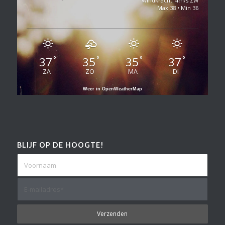
Windkracht: 4m/s ZW
Max 38 • Min 36
37
35
35
37
°
°
°
°
ZA
ZO
MA
DI
Weer in OpenWeatherMap
BLIJF OP DE HOOGTE!