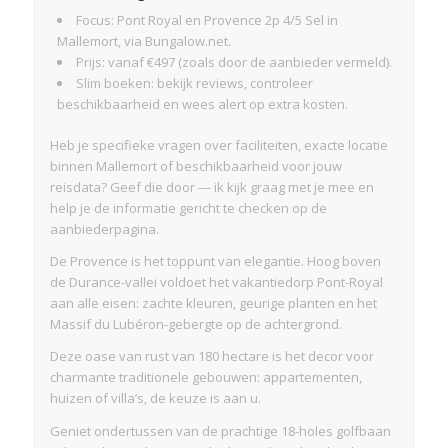
Focus: Pont Royal en Provence 2p 4/5 Sel in
Mallemort, via Bungalow.net.
Prijs: vanaf €497 (zoals door de aanbieder vermeld).
Slim boeken: bekijk reviews, controleer
beschikbaarheid en wees alert op extra kosten.
Heb je specifieke vragen over faciliteiten, exacte locatie
binnen Mallemort of beschikbaarheid voor jouw
reisdata? Geef die door — ik kijk graag met je mee en
help je de informatie gericht te checken op de
aanbiederpagina.
De Provence is het toppunt van elegantie. Hoog boven
de Durance-vallei voldoet het vakantiedorp Pont-Royal
aan alle eisen: zachte kleuren, geurige planten en het
Massif du Lubéron-gebergte op de achtergrond.
Deze oase van rust van 180 hectare is het decor voor
charmante traditionele gebouwen: appartementen,
huizen of villa’s, de keuze is aan u.
Geniet ondertussen van de prachtige 18-holes golfbaan