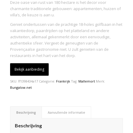
Deze oase van rust van 180 hectare is het decor voor
charmante traditionele gebouwen: appartementen, huizen of
villa’s, de keuze is aan u.
Geniet ondertussen van de prachtige 18-holes golfbaan in het
vakantiedorp, paardrijden op het platteland en andere
activiteiten, allemaal gekenmerkt door een eenvoudige,
authentieke sfeer. Vergeet de geneugten van de
Provençaalse gastronomie niet. U zult genieten van de
restaurants in het hart van het dorp.
Bekijk aanbieding
SKU:
ff1398434a17
Categorie:
Frankrijk
Tag:
Mallemort
Merk:
Bungalow.net
Beschrijving
Aanvullende informatie
Beschrijving