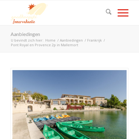
Aanbiedingen
U bevindt zich hier:
Home
/
Aanbiedingen
/
Frankrijk
/
Pont Royal en Provence 2p in Mallemort