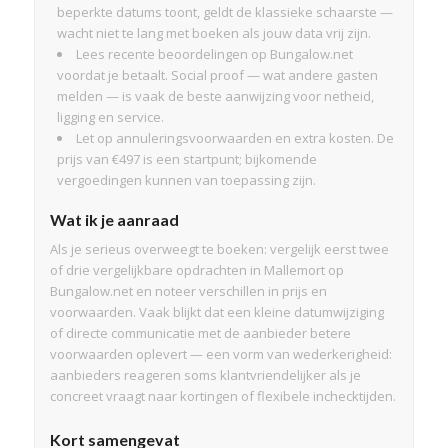
beperkte datums toont, geldt de klassieke schaarste —
wacht niet te lang met boeken als jouw data vrij zijn.
Lees recente beoordelingen op Bungalow.net
voordat je betaalt. Social proof — wat andere gasten
melden — is vaak de beste aanwijzing voor netheid,
ligging en service.
Let op annuleringsvoorwaarden en extra kosten. De
prijs van €497 is een startpunt; bijkomende
vergoedingen kunnen van toepassing zijn.
Wat ik je aanraad
Als je serieus overweegt te boeken: vergelijk eerst twee
of drie vergelijkbare opdrachten in Mallemort op
Bungalow.net en noteer verschillen in prijs en
voorwaarden. Vaak blijkt dat een kleine datumwijziging
of directe communicatie met de aanbieder betere
voorwaarden oplevert — een vorm van wederkerigheid:
aanbieders reageren soms klantvriendelijker als je
concreet vraagt naar kortingen of flexibele inchecktijden.
Kort samengevat