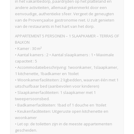
in het vakantiedorp, paardrijden op het platteland en
andere activiteiten, allemaal gekenmerkt door een
eenvoudige, authentieke sfeer. Vergeet de geneugten
van de Provençaalse gastronomie niet. U zult genieten
van de restaurants in het hart van het dorp.
APPARTEMENT 5 PERSONEN – 1 SLAAPKAMER – TERRAS OF
BALKON
• Kamer : 30 m²
• Aantal kamers : 2 • Aantal slaapkamers : 1 • Maximale
capaciteit : 5
• Accommodatiebeschrijving: 1woonkamer, 1slaapkamer,
1 kitchenette, 1badkamer en 1toilet
• Woonkamerfaciliteiten: 2 ligbedden, waarvan één met 1
uitschuifbaar bed (aanbevolen voor kinderen)
• Slaapkamerfaciliteiten: 1 slaapkamer met 1
tweepersoonsbed.
• Badkamerfaciliteiten: 1bad of 1 douche en 1toilet
• Keukenfaciliteiten: Uitgeruste open kitchenette en
woonkamer
• Let op: de toiletten zijn in de meeste appartementen
gescheiden.