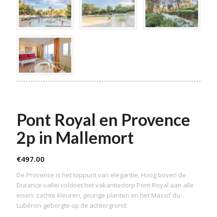
Pont Royal en Provence
2p in Mallemort
€
497.00
De Provence is het toppunt van elegantie. Hoog boven de
Durance-vallei voldoet het vakantiedorp Pont-Royal aan alle
eisen: zachte kleuren, geurige planten en het Massif du
Lubéron-gebergte op de achtergrond.