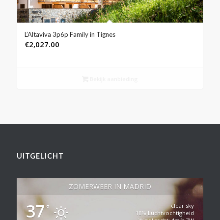
L’Altaviva 3p6p Family in Tignes
€
2,027.00
Bekijk aanbieding
UITGELICHT
ZOMERWEER IN MADRID
37
clear sky
°
18% Luchtvochtigheid