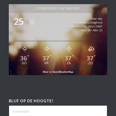
ZOMERWEER IN MADRID
25
clear sky
°
43% Luchtvochtigheid
Windkracht: 2m/s ONO
Max 26 • Min 23
36
37
37
37
°
°
°
°
DO
VR
ZA
ZO
Weer in OpenWeatherMap
BLIJF OP DE HOOGTE!