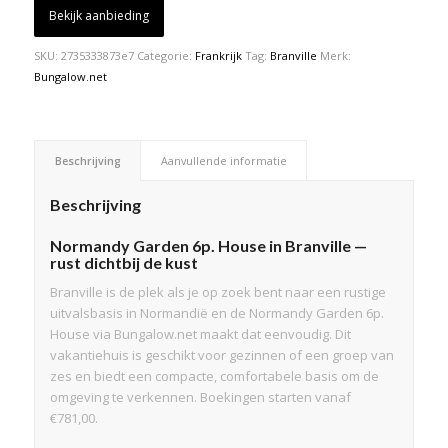
Bekijk aanbieding
SKU:
2735333873e7
Categorie:
Frankrijk
Tag:
Branville
Merk:
Bungalow.net
Beschrijving
Aanvullende informatie
Beschrijving
Normandy Garden 6p. House in Branville —
rust dichtbij de kust
Branville is de plek als je op zoek bent naar een rustige
uitvalsbasis in Normandië en de Normandy Garden 6p.
House via Bungalow.net maakt dat eenvoudig. Dit
vakantiehuis is geschikt voor gezinnen of een groep van
zes en biedt een compacte, comfortabele basis om de
omgeving te verkennen. Boekingen starten vanaf
€781,00.