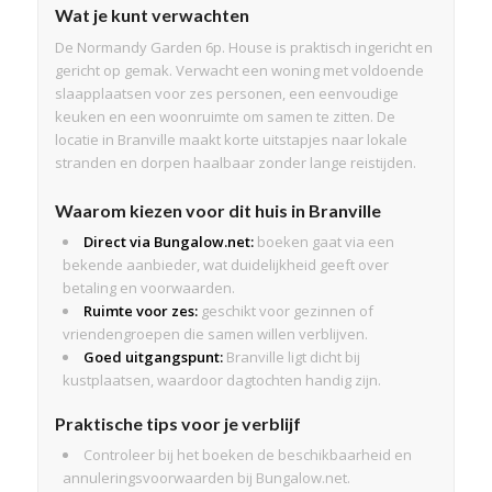
Wat je kunt verwachten
De Normandy Garden 6p. House is praktisch ingericht en
gericht op gemak. Verwacht een woning met voldoende
slaapplaatsen voor zes personen, een eenvoudige
keuken en een woonruimte om samen te zitten. De
locatie in Branville maakt korte uitstapjes naar lokale
stranden en dorpen haalbaar zonder lange reistijden.
Waarom kiezen voor dit huis in Branville
Direct via Bungalow.net:
boeken gaat via een
bekende aanbieder, wat duidelijkheid geeft over
betaling en voorwaarden.
Ruimte voor zes:
geschikt voor gezinnen of
vriendengroepen die samen willen verblijven.
Goed uitgangspunt:
Branville ligt dicht bij
kustplaatsen, waardoor dagtochten handig zijn.
Praktische tips voor je verblijf
Controleer bij het boeken de beschikbaarheid en
annuleringsvoorwaarden bij Bungalow.net.