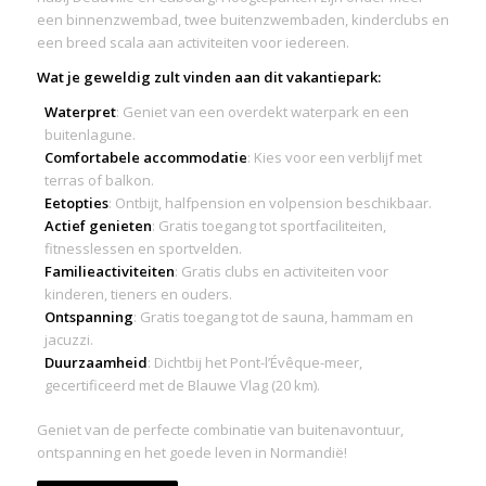
een binnenzwembad, twee buitenzwembaden, kinderclubs en
een breed scala aan activiteiten voor iedereen.
Wat je geweldig zult vinden aan dit vakantiepark:
Waterpret
: Geniet van een overdekt waterpark en een
buitenlagune.
Comfortabele accommodatie
: Kies voor een verblijf met
terras of balkon.
Eetopties
: Ontbijt, halfpension en volpension beschikbaar.
Actief genieten
: Gratis toegang tot sportfaciliteiten,
fitnesslessen en sportvelden.
Familieactiviteiten
: Gratis clubs en activiteiten voor
kinderen, tieners en ouders.
Ontspanning
: Gratis toegang tot de sauna, hammam en
jacuzzi.
Duurzaamheid
: Dichtbij het Pont-l’Évêque-meer,
gecertificeerd met de Blauwe Vlag (20 km).
Geniet van de perfecte combinatie van buitenavontuur,
ontspanning en het goede leven in Normandië!