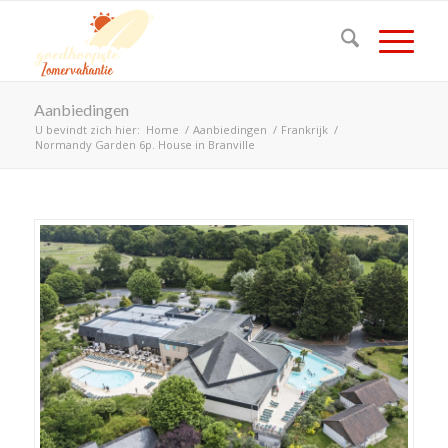
Aanbiedingen
U bevindt zich hier:
Home
/
Aanbiedingen
/
Frankrijk
/
Normandy Garden 6p. House in Branville