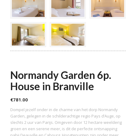
Normandy Garden 6p.
House in Branville
€
781.00
Dompel jezelf onder in de charme van het dorp Normandy
Garden, gelegen in de schilderachtige regio Pays d’Auge, op
slechts 2 uur van Parijs. Omgeven door 12 hectare weelderig
groen en een serene meer, is dit de perfecte ontsnapping
nabij Deauville en Cabourg. Hoogtepunten zijn onder meer