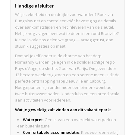
Handige afsluiter
Wil je zekerheid en duidelijke voorwaarden? Boek via
Bungalow.net en controleer vóór bevestiging de details
over aankomststijden en het inleveren van de sleutel.
Heb je nog vragen over wat te doen in en rond Branville?
Kleine lokale tips delen we graag — vraag gerust, dan
stuur ik suggesties op maat.
Dompel jezelf onder in de charme van het dorp
Normandy Garden, gelegen in de schilderachtige regio
Pays d’Auge, op slechts 2 uur van Parijs. Omgeven door
12 hectare weelderig groen en een serene meer, is dit de
perfecte ontsnapping nabij Deauville en Cabourg.
Hoogtepunten zijn onder meer een binnenzwembad,
twee buitenzwembaden, kinderclubs en een breed scala
aan activiteiten voor iedereen.
Wat je geweldig zult vinden aan dit vakantiepark:
Waterpret
: Geniet van een overdekt waterpark en
een buitenlagune.
Comfortabele accommodatie
: Kies voor een verblijf