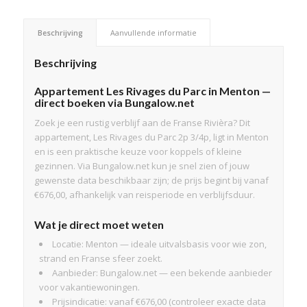
Beschrijving
Aanvullende informatie
Beschrijving
Appartement Les Rivages du Parc in Menton —
direct boeken via Bungalow.net
Zoek je een rustig verblijf aan de Franse Rivièra? Dit
appartement, Les Rivages du Parc 2p 3/4p, ligt in Menton
en is een praktische keuze voor koppels of kleine
gezinnen. Via Bungalow.net kun je snel zien of jouw
gewenste data beschikbaar zijn; de prijs begint bij vanaf
€676,00, afhankelijk van reisperiode en verblijfsduur.
Wat je direct moet weten
Locatie: Menton — ideale uitvalsbasis voor wie zon,
strand en Franse sfeer zoekt.
Aanbieder: Bungalow.net — een bekende aanbieder
voor vakantiewoningen.
Prijsindicatie: vanaf €676,00 (controleer exacte data