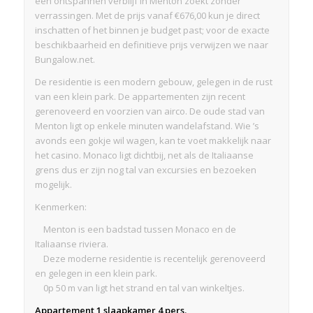
een ontspannen verblijf in Menton zoekt zonder
verrassingen. Met de prijs vanaf €676,00 kun je direct
inschatten of het binnen je budget past; voor de exacte
beschikbaarheid en definitieve prijs verwijzen we naar
Bungalow.net.
De residentie is een modern gebouw, gelegen in de rust
van een klein park. De appartementen zijn recent
gerenoveerd en voorzien van airco. De oude stad van
Menton ligt op enkele minuten wandelafstand. Wie ’s
avonds een gokje wil wagen, kan te voet makkelijk naar
het casino. Monaco ligt dichtbij, net als de Italiaanse
grens dus er zijn nog tal van excursies en bezoeken
mogelijk.
Kenmerken:
Menton is een badstad tussen Monaco en de
Italiaanse riviera.
Deze moderne residentie is recentelijk gerenoveerd
en gelegen in een klein park.
0p 50 m van ligt het strand en tal van winkeltjes.
Appartement 1 slaapkamer 4 pers.