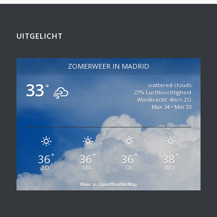
UITGELICHT
ZOMERWEER IN MADRID
33
scattered clouds
°
27% Luchtvochtigheid
Windkracht: 4m/s ZO
Max 34 • Min 33
36
36
36
38
°
°
°
°
ZO
MA
DI
WO
Weer in OpenWeatherMap