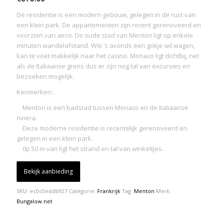
De residentie is een modern gebouw, gelegen in de rust van
een klein park. De appartementen zijn recent gerenoveerd en
voorzien van airco. De oude stad van Menton ligt op enkele
minuten wandelafstand. Wie ’s avonds een gokje wil wagen,
kan te voet makkelijk naar het casino. Monaco ligt dichtbij, net
als de Italiaanse grens dus er zijn nog tal van excursies en
bezoeken mogelijk.
Kenmerken:
Menton is een badstad tussen Monaco en de Italiaanse
riviera.
Deze moderne residentie is recentelijk gerenoveerd en
gelegen in een klein park.
0p 50 m van ligt het strand en tal van winkeltjes.
Bekijk aanbieding
SKU:
ec0c0eddb927
Categorie:
Frankrijk
Tag:
Menton
Merk:
Bungalow.net