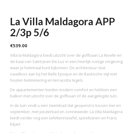
La Villa Maldagora APP
2/3p 5/6
€
539.00
Villa la Maldagora biedt uitzicht over de golfbaan La Nivelle en
de baai van Saint-Jean-De-Luz in een heerlijk rustige omgeving
waar je helemaal kunt bijkomen. De architectuur sluit
naadloos aan bij het Belle Epoque en de Baskische stijl met
houten betimmering en terracotta tegels.
De appartementen bieden modern comfort en hebben een
balkon met uitzicht over de golfbaan of de aangelegde tuin.
In de tuin vindt u een zwembad dat geopend is tussen mei en
september, met peuterbad en zonneweide. La Villa Maldagora
biedt verder nog een tafeltennistafel, speeltuinen en Frans
biljart.