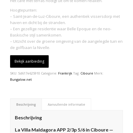
Het café met terras nodigt uit om te komen relaxen.
Hoogtepunten:
– Saint-Jean-de-Luz-Ciboure, een authentiek vissersdorp met
haven en dicht bij de stranden.
– Een gezellige residentie waar Belle Epoque en de neo-
Baskische stijl samenkomen.
– Uitzicht over de groene omgeving van de aangelegde tuin en
de golfbaan la Nivelle.
Bekijk aanbieding
SKU:
5d617e625910
Categorie:
Frankrijk
Tag:
Ciboure
Merk:
Bungalow.net
Beschrijving
Aanvullende informatie
Beschrijving
La Villa Maldagora APP 2/3p 5/6 in Ciboure —