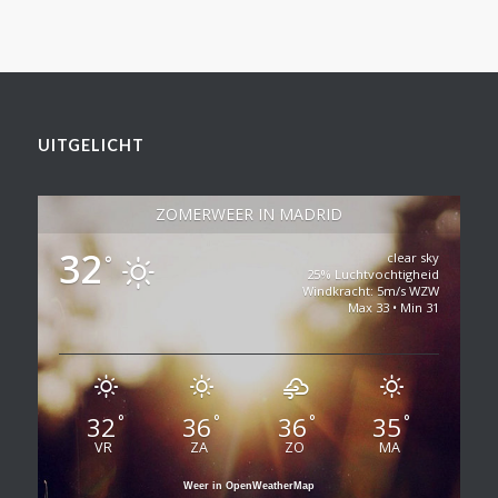
UITGELICHT
ZOMERWEER IN MADRID
32
clear sky
°
25% Luchtvochtigheid
Windkracht: 5m/s WZW
Max 33 • Min 31
32
36
36
35
°
°
°
°
VR
ZA
ZO
MA
Weer in OpenWeatherMap