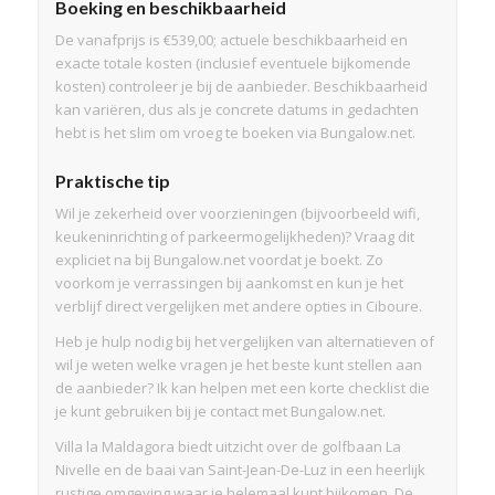
Boeking en beschikbaarheid
De vanafprijs is €539,00; actuele beschikbaarheid en
exacte totale kosten (inclusief eventuele bijkomende
kosten) controleer je bij de aanbieder. Beschikbaarheid
kan variëren, dus als je concrete datums in gedachten
hebt is het slim om vroeg te boeken via Bungalow.net.
Praktische tip
Wil je zekerheid over voorzieningen (bijvoorbeeld wifi,
keukeninrichting of parkeermogelijkheden)? Vraag dit
expliciet na bij Bungalow.net voordat je boekt. Zo
voorkom je verrassingen bij aankomst en kun je het
verblijf direct vergelijken met andere opties in Ciboure.
Heb je hulp nodig bij het vergelijken van alternatieven of
wil je weten welke vragen je het beste kunt stellen aan
de aanbieder? Ik kan helpen met een korte checklist die
je kunt gebruiken bij je contact met Bungalow.net.
Villa la Maldagora biedt uitzicht over de golfbaan La
Nivelle en de baai van Saint-Jean-De-Luz in een heerlijk
rustige omgeving waar je helemaal kunt bijkomen. De