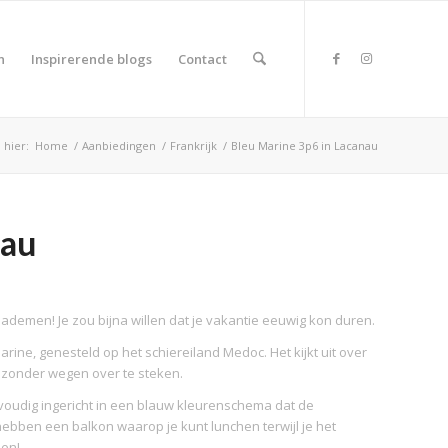
n
Inspirerende blogs
Contact
 hier:
Home
/
Aanbiedingen
/
Frankrijk
/
Bleu Marine 3p6 in Lacanau
nau
te ademen! Je zou bijna willen dat je vakantie eeuwig kon duren.
rine, genesteld op het schiereiland Medoc. Het kijkt uit over
, zonder wegen over te steken.
envoudig ingericht in een blauw kleurenschema dat de
bben een balkon waarop je kunt lunchen terwijl je het
oen!