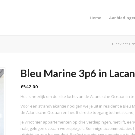
Home
Aanbiedinge
U bevindt zich
Bleu Marine 3p6 in Laca
€
542.00
Het is heerlijk om de zilte lucht van de Atlantische Oceaan in 
Voor een strandvakantie nodigen we je uit in residentie Bleu Ma
de Atlantische Oceaan en heeft directe toegang tot het strand
Je vindt hier appartementen op drie verdiepingen, met lift, e
nabijgelegen oceaan weerspiegelt. Sommige accommodaties he
uitzicht op zee bewondert. Perfect om nieuwe energie op te d