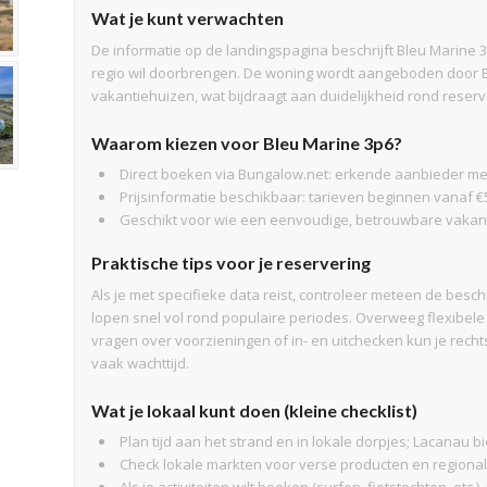
Wat je kunt verwachten
De informatie op de landingspagina beschrijft Bleu Marine 3
regio wil doorbrengen. De woning wordt aangeboden door 
vakantiehuizen, wat bijdraagt aan duidelijkheid rond reser
Waarom kiezen voor Bleu Marine 3p6?
Direct boeken via Bungalow.net: erkende aanbieder me
Prijsinformatie beschikbaar: tarieven beginnen vanaf €5
Geschikt voor wie een eenvoudige, betrouwbare vakant
Praktische tips voor je reservering
Als je met specifieke data reist, controleer meteen de bes
lopen snel vol rond populaire periodes. Overweeg flexibele
vragen over voorzieningen of in- en uitchecken kun je rec
vaak wachttijd.
Wat je lokaal kunt doen (kleine checklist)
Plan tijd aan het strand en in lokale dorpjes; Lacanau 
Check lokale markten voor verse producten en regional