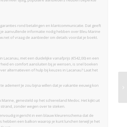
c.), reserveer tijdig; populaire aanbieders hebben beperkte
 garanties rond betalingen en klantcommunicatie. Dat geeft
t je aanvullende informatie nodig hebben over Bleu Marine
.net of vraag de aanbieder om details voordat je boekt.
in Lacanau, met een duidelijke vanafprijs (€542,00) en een
heid en comfort aansluiten bij je wensen, is snel boeken
ver alternatieven of hulp bij keuzes in Lacanau? Laat het
n te ademen! Je zou bijna willen dat je vakantie eeuwig kon
 Marine, genesteld op het schiereiland Medoc. Het kijkt uit
t strand, zonder wegen over te steken.
 eenvoudig ingericht in een blauw kleurenschema dat de
hebben een balkon waarop je kunt lunchen terwijl je het