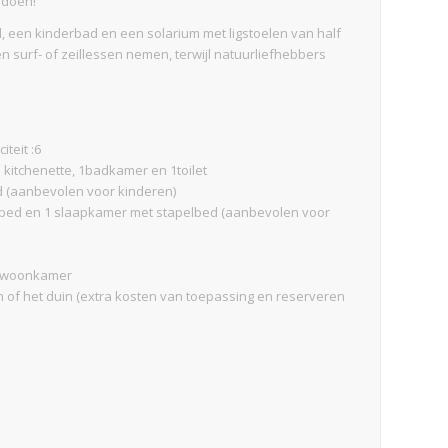
 doen!
 een kinderbad en een solarium met ligstoelen van half
 surf- of zeillessen nemen, terwijl natuurliefhebbers
iteit :6
kitchenette, 1badkamer en 1toilet
d (aanbevolen voor kinderen)
sbed en 1 slaapkamer met stapelbed (aanbevolen voor
en woonkamer
 of het duin (extra kosten van toepassing en reserveren