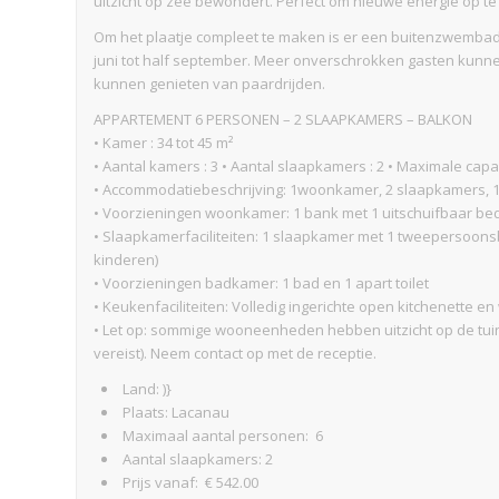
uitzicht op zee bewondert. Perfect om nieuwe energie op te
Om het plaatje compleet te maken is er een buitenzwembad,
juni tot half september. Meer onverschrokken gasten kunnen
kunnen genieten van paardrijden.
APPARTEMENT 6 PERSONEN – 2 SLAAPKAMERS – BALKON
• Kamer : 34 tot 45 m²
• Aantal kamers : 3 • Aantal slaapkamers : 2 • Maximale capac
• Accommodatiebeschrijving: 1woonkamer, 2 slaapkamers, 1 
• Voorzieningen woonkamer: 1 bank met 1 uitschuifbaar be
• Slaapkamerfaciliteiten: 1 slaapkamer met 1 tweepersoon
kinderen)
• Voorzieningen badkamer: 1 bad en 1 apart toilet
• Keukenfaciliteiten: Volledig ingerichte open kitchenette 
• Let op: sommige wooneenheden hebben uitzicht op de tuin
vereist). Neem contact op met de receptie.
Land: )}
Plaats: Lacanau
Maximaal aantal personen: 6
Aantal slaapkamers: 2
Prijs vanaf: € 542.00