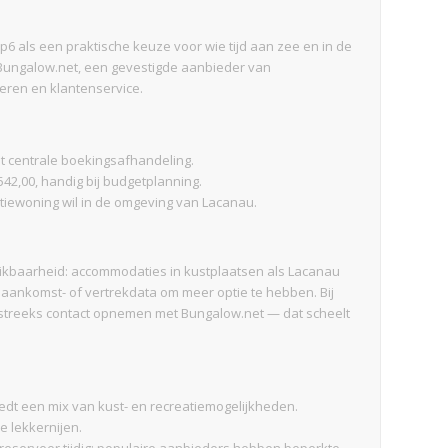
p6 als een praktische keuze voor wie tijd aan zee en in de
Bungalow.net, een gevestigde aanbieder van
veren en klantenservice.
t centrale boekingsafhandeling.
42,00, handig bij budgetplanning.
iewoning wil in de omgeving van Lacanau.
chikbaarheid: accommodaties in kustplaatsen als Lacanau
 aankomst- of vertrekdata om meer optie te hebben. Bij
htstreeks contact opnemen met Bungalow.net — dat scheelt
biedt een mix van kust- en recreatiemogelijkheden.
e lekkernijen.