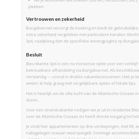
Als je activiteiten wilt boeken (surfen, fietstochten, et
plekken.
Vertrouwen en zekerheid
Bungalow.net verzorgt de boeking en biedt de gebruikelijke
extra zekerheid vergeleken met particuliere kanalen. Moch
3p6, raadpleeg dan de specifieke woningpagina op Bungalow
Besluit
Bleu Marine 3p6 is een no-nonsense optie voor een verblijf 
betrouwbare afhandeling via Bungalow.net. Als beschikbaar
verstandig — vooral in drukke vakantieseizoenen. Heb je lie
weten; ik help graag met vergelijkbare opties of lokale tips.
Het is heerlijk om de zilte lucht van de Atlantische Oceaan i
duren.
Voor een strandvakantie nodigen we je uit in residentie Bleu
over de Atlantische Oceaan en heeft directe toegang tot he
Je vindt hier appartementen op drie verdiepingen, met lift,
nabijgelegen oceaan weerspiegelt. Sommige accommodaties 