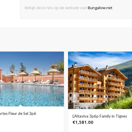
Bekijk deze reis op de website van
Bungalow.net
rtes Fleur de Sel 3p6
L’Altaviva 3p6p Family in Tignes
€
1,581.00