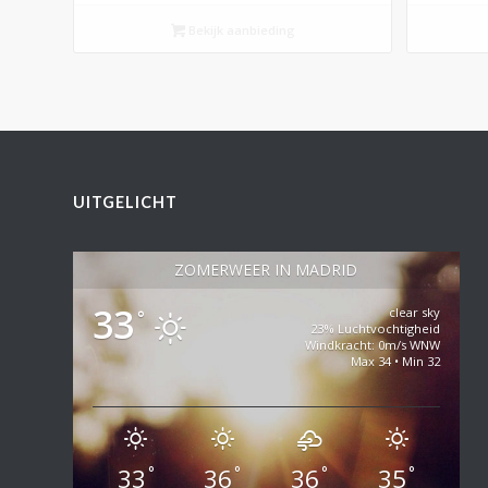
Bekijk aanbieding
UITGELICHT
ZOMERWEER IN MADRID
33
clear sky
°
23% Luchtvochtigheid
Windkracht: 0m/s WNW
Max 34 • Min 32
33
36
36
35
°
°
°
°