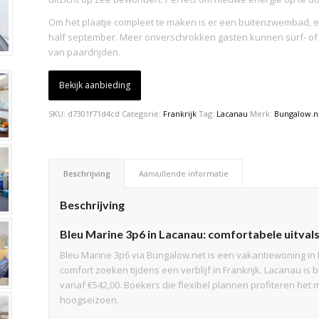
Om het plaatje compleet te maken is er een buitenzwembad, ee
half september. Meer onverschrokken gasten kunnen surf- of 
van paardrijden.
Bekijk aanbieding
SKU:
d7301f71d4cd
Categorie:
Frankrijk
Tag:
Lacanau
Merk:
Bungalow.n
Beschrijving
Aanvullende informatie
Beschrijving
Bleu Marine 3p6 in Lacanau: comfortabele uitvals
Bleu Marine 3p6 via Bungalow.net is een vakantiewoning in L
comfort zoeken tijdens een verblijf in Frankrijk. Lacanau i
vanaf €542,00. Boekers die flexibel plannen profiteren het 
hoogseizoen.