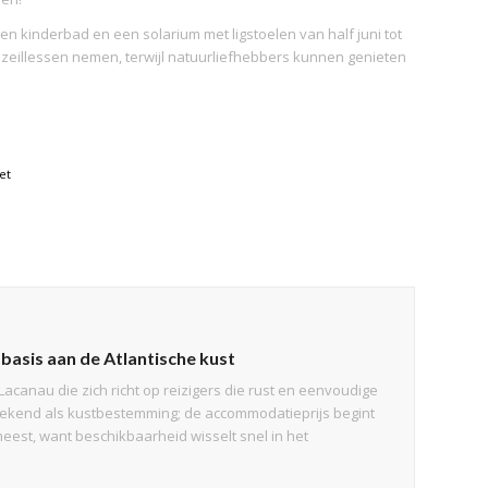
n kinderbad en een solarium met ligstoelen van half juni tot
zeillessen nemen, terwijl natuurliefhebbers kunnen genieten
et
basis aan de Atlantische kust
acanau die zich richt op reizigers die rust en eenvoudige
s bekend als kustbestemming; de accommodatieprijs begint
meest, want beschikbaarheid wisselt snel in het