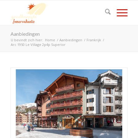
Aanbiedingen
U bevindt zich hier:
Home
/
Aanbiedingen
/
Frankrijk
/
Arc 1950 Le Village 2p4p Superior