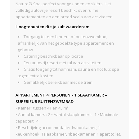
Nature® Spa, perfect voor gezinnen en skiërs! Het
volledig autovrije resort beschikt over ruime
appartementen en een breed scala aan activiteiten.
Hoogtepunten die je zult waarderen:
Toegang tot een binnen- of buitenzwembad,
afhankelijk van het geboekte type appartement en
gebouw
Catering beschikbaar op locatie
Een autovrij resort met tal van activiteiten
Gratis toegang tot hammam, sauna en hot tub; spa
tegen extra kosten
Gemakkelijk bereikbaar met de trein
APPARTEMENT 4 PERSONEN – 1 SLAAPKAMER –
SUPERIEUR BUITENZWEMBAD
• Kamer : tussen 41 en 45 m²
• Aantal kamers : 2 • Aantal slaapkamers : 1 • Maximale
capaciteit : 4
• Beschrijving accommodatie: 1woonkamer, 1
keukenhoek, 1slaapkamer, 1badkamer en 1 apart toilet.