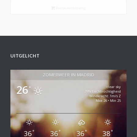
Bekijk aanbieding
UITGELICHT
ZOMERWEER IN MADRID
26
clear sky
°
39% Luchtvochtigheid
Windkracht: 1m/s Z
Max 26 • Min 25
36
36
36
38
°
°
°
°