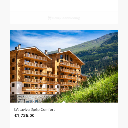
Bekijk aanbieding
L’Altaviva 3p6p Comfort
€
1,736.00