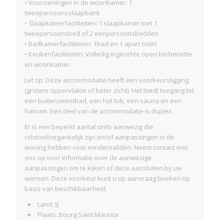
• Voorzieningen in de woonkamer: 1
tweepersoonsslaapbank
• Slaapkamerfaciliteiten: 1 slaapkamer met 1
tweepersoonsbed of 2 eenpersoonsbedden
• Badkamerfaciliteiten: 1bad en 1 apart toilet
• Keukenfaciliteiten: Volledig ingerichte open kitchenette
en woonkamer.
Let op: Deze accommodatie heeft een voorkeursligging
(grotere oppervlakte of beter zicht). Het biedt toegang tot
een buitenzwembad, een hot tub, een sauna en een
hamam. Een deel van de accommodatie is duplex.
Er is een beperkt aantal units aanwezig die
rolstoeltoegankelijk zijn en/of aanpassingen in de
woning hebben voor mindervaliden. Neem contact met
ons op voor informatie over de aanwezige
aanpassingen om te kijken of deze aansluiten bij uw
wensen. Deze voorkeur kunt u op aanvraag boeken op
basis van beschikbaarheid.
Land: )}
Plaats: Bourg Saint Maurice