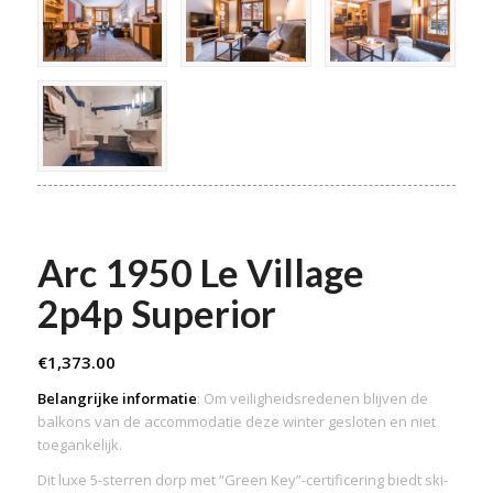
Arc 1950 Le Village
2p4p Superior
€
1,373.00
Belangrijke informatie
: Om veiligheidsredenen blijven de
balkons van de accommodatie deze winter gesloten en niet
toegankelijk.
Dit luxe 5-sterren dorp met “Green Key”-certificering biedt ski-