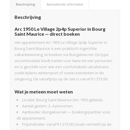
Beschrijving
Aanvullende informatie
Beschrijving
Arc 1950 Le Village 2p4p Superior in Bourg
Saint Maurice — direct boeken
Het appartement Arc 1950 Le Village 2p4p Superior in
Bourg Saint Maurice is een praktisch ingerichte
vakantiewoning, te boeken via Bungalow.net. Dit type
accommodatie biedt ruimte voor twee tot vier personen
en is geschikt voor wie een comfortabele uitvalsbasis
zoekt tijdens wintersport of zomeractiviteiten in de
omgeving. De vanafprijs op de site is vanaf €1.373,00.
Wat je meteen moet weten
Locatie: Bourg Saint Maurice (Arc 1950 gebied).
Aantal gasten: 2–4 personen.
Aanbieder: Bungalow.net — boekingspartner voor
dit appartement.
Prijsindicatie: vanaf €1.373,00 (zoals vermeld op de