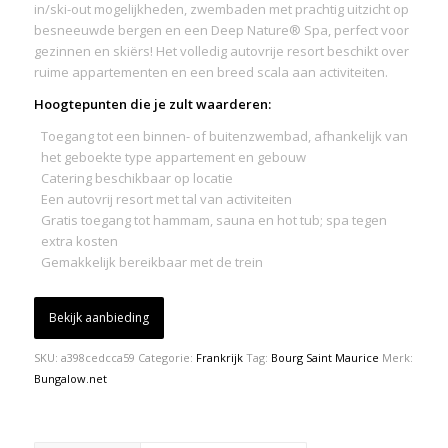
in/ski-out mogelijkheden, zwembaden met prachtig uitzicht op
besneeuwde bergen en een Deep Nature® Spa, perfect voor
gezinnen en skiërs! Het volledig autovrije resort beschikt over
ruime appartementen en een breed scala aan activiteiten.
Hoogtepunten die je zult waarderen:
Toegang tot een binnen- of buitenzwembad, afhankelijk van
het geboekte type appartement en gebouw
Catering beschikbaar op locatie
Een autovrij resort met tal van activiteiten
Gratis toegang tot hammam, sauna en hot tub; spa tegen
extra kosten
Gemakkelijk bereikbaar met de trein
Bekijk aanbieding
SKU:
a398cedcca59
Categorie:
Frankrijk
Tag:
Bourg Saint Maurice
Merk:
Bungalow.net