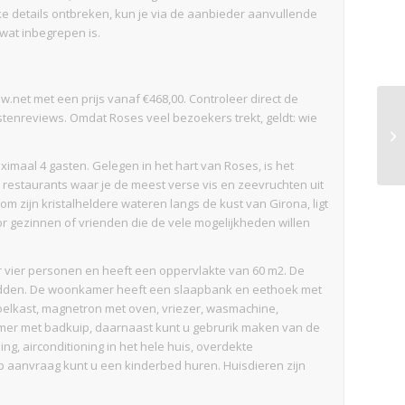
ke details ontbreken, kun je via de aanbieder aanvullende
wat inbegrepen is.
.net met een prijs vanaf €468,00. Controleer direct de
stenreviews. Omdat Roses veel bezoekers trekt, geldt: wie
imaal 4 gasten. Gelegen in het hart van Roses, is het
restaurants waar je de meest verse vis en zeevruchten uit
 zijn kristalheldere wateren langs de kust van Girona, ligt
or gezinnen of vrienden die de vele mogelijkheden willen
 vier personen en heeft een oppervlakte van 60 m2. De
edden. De woonkamer heeft een slaapbank en eethoek met
oelkast, magnetron met oven, vriezer, wasmachine,
mer met badkuip, daarnaast kunt u gebrurik maken van de
g, airconditioning in het hele huis, overdekte
Op aanvraag kunt u een kinderbed huren. Huisdieren zijn