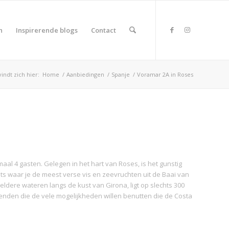
n
Inspirerende blogs
Contact
indt zich hier:
Home
/
Aanbiedingen
/
Spanje
/
Voramar 2A in Roses
al 4 gasten. Gelegen in het hart van Roses, is het gunstig
 waar je de meest verse vis en zeevruchten uit de Baai van
ldere wateren langs de kust van Girona, ligt op slechts 300
ienden die de vele mogelijkheden willen benutten die de Costa