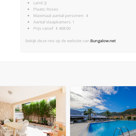
Land: )}
Plaats: Roses
Maximaal aantal personen: 4
Aantal slaapkamers: 1
Prijs vanaf: € 468.00
Bekijk deze reis op de website van
Bungalow.net