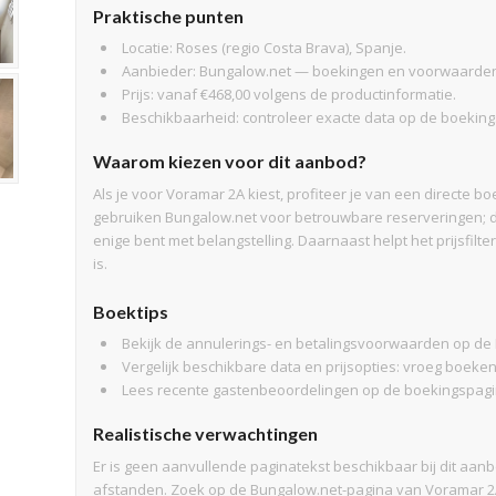
Praktische punten
Locatie: Roses (regio Costa Brava), Spanje.
Aanbieder: Bungalow.net — boekingen en voorwaarden 
Prijs: vanaf €468,00 volgens de productinformatie.
Beschikbaarheid: controleer exacte data op de boeking
Waarom kiezen voor dit aanbod?
Als je voor Voramar 2A kiest, profiteer je van een directe b
gebruiken Bungalow.net voor betrouwbare reserveringen; dat
enige bent met belangstelling. Daarnaast helpt het prijsfil
is.
Boektips
Bekijk de annulerings- en betalingsvoorwaarden op de 
Vergelijk beschikbare data en prijsopties: vroeg boeke
Lees recente gastenbeoordelingen op de boekingspagina
Realistische verwachtingen
Er is geen aanvullende paginatekst beschikbaar bij dit aa
afstanden. Zoek op de Bungalow.net-pagina van Voramar 2A n