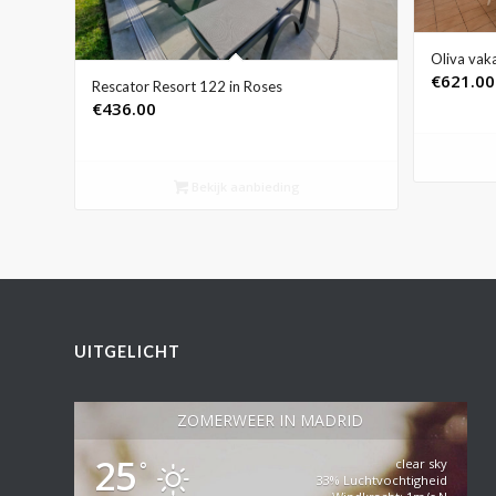
Oliva vaka
€
621.00
Rescator Resort 122 in Roses
€
436.00
Bekijk aanbieding
UITGELICHT
ZOMERWEER IN MADRID
25
clear sky
°
33% Luchtvochtigheid