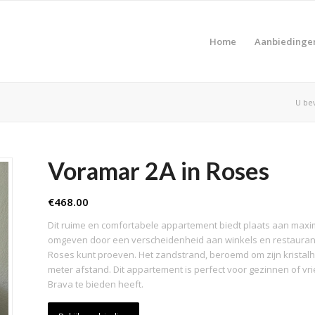
Home
Aanbiedinge
U bev
Voramar 2A in Roses
€
468.00
Dit ruime en comfortabele appartement biedt plaats aan maxima
omgeven door een verscheidenheid aan winkels en restaurants
Roses kunt proeven. Het zandstrand, beroemd om zijn kristalhe
meter afstand. Dit appartement is perfect voor gezinnen of vr
Brava te bieden heeft.