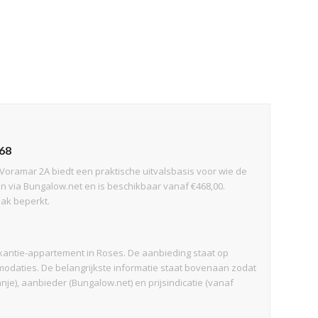
468
oramar 2A biedt een praktische uitvalsbasis voor wie de
 via Bungalow.net en is beschikbaar vanaf €468,00.
aak beperkt.
kantie-appartement in Roses. De aanbieding staat op
daties. De belangrijkste informatie staat bovenaan zodat
anje), aanbieder (Bungalow.net) en prijsindicatie (vanaf