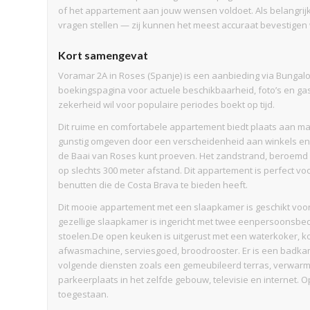
of het appartement aan jouw wensen voldoet. Als belangrij
vragen stellen — zij kunnen het meest accuraat bevestigen 
Kort samengevat
Voramar 2A in Roses (Spanje) is een aanbieding via Bungalow
boekingspagina voor actuele beschikbaarheid, foto’s en ga
zekerheid wil voor populaire periodes boekt op tijd.
Dit ruime en comfortabele appartement biedt plaats aan max
gunstig omgeven door een verscheidenheid aan winkels en 
de Baai van Roses kunt proeven. Het zandstrand, beroemd om
op slechts 300 meter afstand. Dit appartement is perfect vo
benutten die de Costa Brava te bieden heeft.
Dit mooie appartement met een slaapkamer is geschikt voor
gezellige slaapkamer is ingericht met twee eenpersoonsb
stoelen.De open keuken is uitgerust met een waterkoker, k
afwasmachine, serviesgoed, broodrooster. Er is een badka
volgende diensten zoals een gemeubileerd terras, verwarmin
parkeerplaats in het zelfde gebouw, televisie en internet. 
toegestaan.