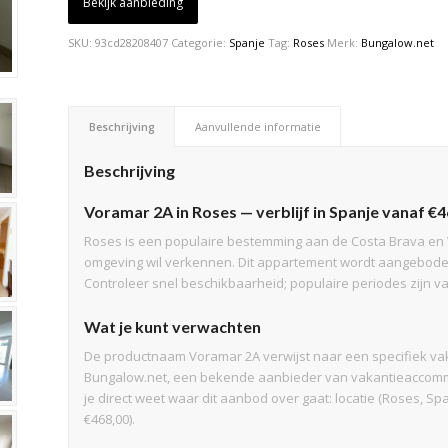
Bekijk aanbieding
SKU:
93cd28208407
Categorie:
Spanje
Tag:
Roses
Merk:
Bungalow.net
Beschrijving
Aanvullende informatie
Beschrijving
Voramar 2A in Roses — verblijf in Spanje vanaf €
Roses is een populaire bestemming aan de Costa Brava en V
omgeving wil verkennen. Dit appartement wordt aangeboden
Controleer snel beschikbaarheid; populaire periodes zijn v
Wat je kunt verwachten
De productnaam Voramar 2A verwijst naar een specifiek va
Bungalow.net, een bekende aanbieder van vakantieaccommo
je direct weet waar dit aanbod over gaat: locatie (Roses, Sp
€468,00).