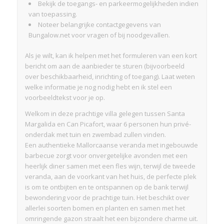
Bekijk de toegangs- en parkeermogelijkheden indien
van toepassing.
Noteer belangrijke contactgegevens van
Bungalow.net voor vragen of bij noodgevallen.
Als je wilt, kan ik helpen met het formuleren van een kort
bericht om aan de aanbieder te sturen (bijvoorbeeld
over beschikbaarheid, inrichting of toegang). Laat weten
welke informatie je nog nodig hebt en ik stel een
voorbeeldtekst voor je op.
Welkom in deze prachtige villa gelegen tussen Santa
Margalida en Can Picafort, waar 6 personen hun privé-
onderdak met tuin en zwembad zullen vinden.
Een authentieke Mallorcaanse veranda met ingebouwde
barbecue zorgt voor onvergetelijke avonden met een
heerlijk diner samen met een fles wijn, terwijl de tweede
veranda, aan de voorkant van het huis, de perfecte plek
is om te ontbijten en te ontspannen op de bank terwijl
bewondering voor de prachtige tuin. Het beschikt over
allerlei soorten bomen en planten en samen met het
omringende gazon straalt het een bijzondere charme uit.