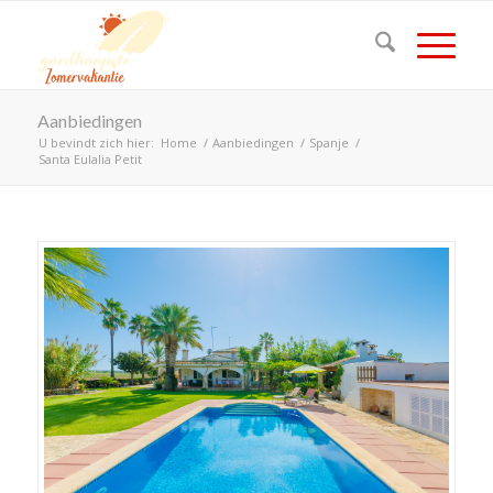
Aanbiedingen
U bevindt zich hier:
Home
/
Aanbiedingen
/
Spanje
/
Santa Eulalia Petit