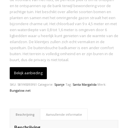
en te ontspannen op de bank terwijl bewondering voor de
prachtige tuin. Het beschikt over allerlei soorten bomen en
planten en samen met het omringende gazon straalt het een
bijzondere charme uit. Het chloorbad van 9 x 4,5 meter en met
een waterdiepte van 0,8 tot 1,6 meter is omgeven door 6
ligbedden waar u heerlijk kunt genieten van de warmte van de
eilandzon. De kleintjes zullen zich echt vermaken in de
speeltuin. De buitendouche badkamer is een ander comfort
buiten. Het terrein is volledig omheind en er zijn buren in de
buurt, dus de privacy is niet totaal.
Bekijk aanbieding
SKU:
581f45093f61
Categorie:
Spanje
Tag:
Santa Margalida
Merk:
Bungalow.net
Beschrijving
Aanvullende informatie
Beschrijving