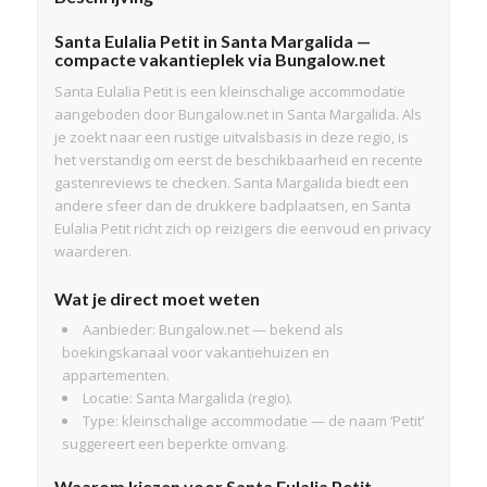
Santa Eulalia Petit in Santa Margalida —
compacte vakantieplek via Bungalow.net
Santa Eulalia Petit is een kleinschalige accommodatie
aangeboden door Bungalow.net in Santa Margalida. Als
je zoekt naar een rustige uitvalsbasis in deze regio, is
het verstandig om eerst de beschikbaarheid en recente
gastenreviews te checken. Santa Margalida biedt een
andere sfeer dan de drukkere badplaatsen, en Santa
Eulalia Petit richt zich op reizigers die eenvoud en privacy
waarderen.
Wat je direct moet weten
Aanbieder: Bungalow.net — bekend als
boekingskanaal voor vakantiehuizen en
appartementen.
Locatie: Santa Margalida (regio).
Type: kleinschalige accommodatie — de naam ‘Petit’
suggereert een beperkte omvang.
Waarom kiezen voor Santa Eulalia Petit