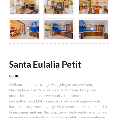
Santa Eulalia Petit
€
0.00
Welkom in deze prachtige villa gelegen tussen Santa
Margalida en Can Picafort, waar 6 personen hun privé-
onderdak met tuin en zwembad zullen vinden.
Een authentieke Mallorcaanse veranda met ingebouwde
barbecue zorgt voor onvergetelijke avonden met een heerlijk
diner samen met een fles wijn, terwijl de tweede veranda, aan
de voorkant van het huis, de perfecte plek is om te ontbijten