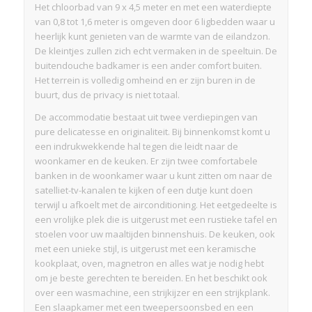
Het chloorbad van 9 x 4,5 meter en met een waterdiepte
van 0,8 tot 1,6 meter is omgeven door 6 ligbedden waar u
heerlijk kunt genieten van de warmte van de eilandzon.
De kleintjes zullen zich echt vermaken in de speeltuin. De
buitendouche badkamer is een ander comfort buiten.
Het terrein is volledig omheind en er zijn buren in de
buurt, dus de privacy is niet totaal.
De accommodatie bestaat uit twee verdiepingen van
pure delicatesse en originaliteit. Bij binnenkomst komt u
een indrukwekkende hal tegen die leidt naar de
woonkamer en de keuken. Er zijn twee comfortabele
banken in de woonkamer waar u kunt zitten om naar de
satelliet-tv-kanalen te kijken of een dutje kunt doen
terwijl u afkoelt met de airconditioning. Het eetgedeelte is
een vrolijke plek die is uitgerust met een rustieke tafel en
stoelen voor uw maaltijden binnenshuis. De keuken, ook
met een unieke stijl, is uitgerust met een keramische
kookplaat, oven, magnetron en alles wat je nodig hebt
om je beste gerechten te bereiden. En het beschikt ook
over een wasmachine, een strijkijzer en een strijkplank.
Een slaapkamer met een tweepersoonsbed en een