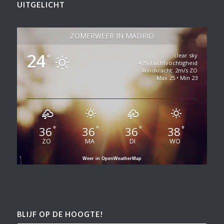
UITGELICHT
ZOMERWEER IN MADRID
24
clear sky
°
42% Luchtvochtigheid
Windkracht: 2m/s ZO
Max 25 • Min 23
36
36
36
38
°
°
°
°
ZO
MA
DI
WO
Weer in OpenWeatherMap
BLIJF OP DE HOOGTE!