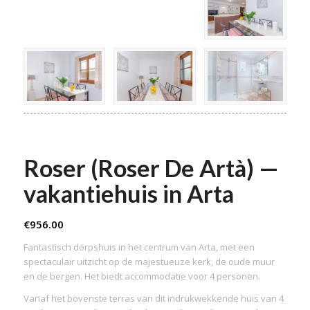
Roser (Roser De Artà) —
vakantiehuis in Arta
€
956.00
Fantastisch dorpshuis in het centrum van Arta, met een
spectaculair uitzicht op de majestueuze kerk, de oude muur
en de bergen. Het biedt accommodatie voor 4 personen.
Vanaf het bovenste terras van dit indrukwekkende huis van 4