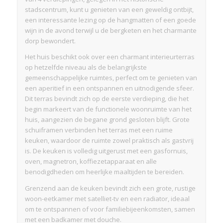
stadscentrum, kunt u genieten van een geweldig ontbijt,
een interessante lezing op de hangmatten of een goede
wijn in de avond terwijl u de bergketen en het charmante
dorp bewondert.
Het huis beschikt ook over een charmant interieurterras
op hetzelfde niveau als de belangrijkste
gemeenschappelijke ruimtes, perfect om te genieten van
een aperitief in een ontspannen en uitnodigende sfeer.
Dit terras bevindt zich op de eerste verdieping, die het
begin markeert van de functionele woonruimte van het
huis, aangezien de begane grond gesloten blijft. Grote
schuiframen verbinden het terras met een ruime
keuken, waardoor de ruimte zowel praktisch als gastvrij
is. De keuken is volledig uitgerust met een gasfornuis,
oven, magnetron, koffiezetapparaat en alle
benodigdheden om heerlijke maaltijden te bereiden.
Grenzend aan de keuken bevindt zich een grote, rustige
woon-eetkamer met satelliet-tv en een radiator, ideaal
om te ontspannen of voor familiebijeenkomsten, samen
met een badkamer met douche.