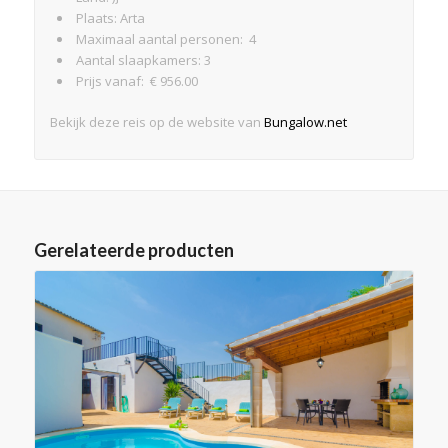
Plaats: Arta
Maximaal aantal personen: 4
Aantal slaapkamers: 3
Prijs vanaf: € 956.00
Bekijk deze reis op de website van
Bungalow.net
Gerelateerde producten