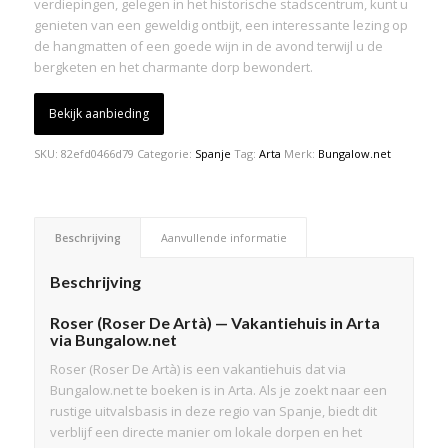
verdiepingen, gelegen in het historische stadscentrum, kunt u
genieten van een geweldig ontbijt, een interessante lezing op
de hangmatten of een goede wijn in de avond terwijl u de
bergketen en het charmante dorp bewondert.
Bekijk aanbieding
SKU:
82efd0466d79
Categorie:
Spanje
Tag:
Arta
Merk:
Bungalow.net
Beschrijving
Aanvullende informatie
Beschrijving
Roser (Roser De Artà) — Vakantiehuis in Arta
via Bungalow.net
Roser (Roser De Artà) is een vakantiehuis dat via
Bungalow.net te boeken is in Arta. Als je zoekt naar een
rustige uitvalsbasis in deze regio van Spanje, biedt dit
verblijf een directe manier om lokale dorpen en het