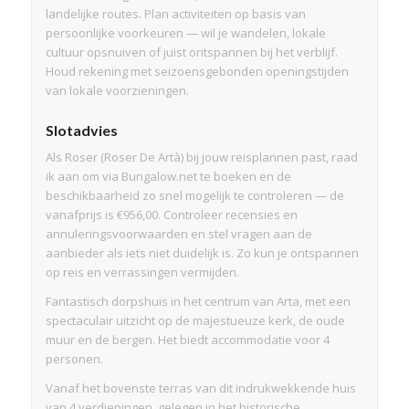
landelijke routes. Plan activiteiten op basis van
persoonlijke voorkeuren — wil je wandelen, lokale
cultuur opsnuiven of juist ontspannen bij het verblijf.
Houd rekening met seizoensgebonden openingstijden
van lokale voorzieningen.
Slotadvies
Als Roser (Roser De Artà) bij jouw reisplannen past, raad
ik aan om via Bungalow.net te boeken en de
beschikbaarheid zo snel mogelijk te controleren — de
vanafprijs is €956,00. Controleer recensies en
annuleringsvoorwaarden en stel vragen aan de
aanbieder als iets niet duidelijk is. Zo kun je ontspannen
op reis en verrassingen vermijden.
Fantastisch dorpshuis in het centrum van Arta, met een
spectaculair uitzicht op de majestueuze kerk, de oude
muur en de bergen. Het biedt accommodatie voor 4
personen.
Vanaf het bovenste terras van dit indrukwekkende huis
van 4 verdiepingen, gelegen in het historische