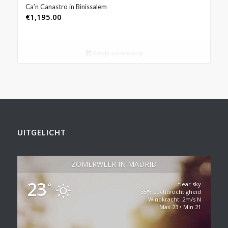
Ca’n Canastro in Binissalem
€
1,195.00
Bekijk aanbieding
UITGELICHT
ZOMERWEER IN MADRID
23
clear sky
°
35% Luchtvochtigheid
Windkracht: 2m/s N
Max 23 • Min 21