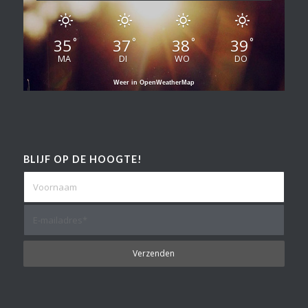
35
37
38
39
°
°
°
°
MA
DI
WO
DO
Weer in OpenWeatherMap
BLIJF OP DE HOOGTE!