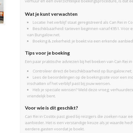
verhuur en een overzichtelijke boekingsprocedure, is dat e
Wat je kunt verwachten
Locatie: het verblijf staat geregistreerd als Can Rei in 
Beschikbaarheid: tarieven beginnen vanaf €951. Voor e
van Bungalow.net.
Boeking & zekerheid: je boekt via een erkende aanbiede
Tips voor je boeking
Een paar praktische adviezen bij het boeken van Can Rei in 
Controleer direct de beschikbaarheid op Bungalow.net;
Lees de beoordelingen op de boekingssite voor een ind
inschatten of het verblijf past bij jouw wensen.
Heb je speciale wensen? Meld deze vroeg; verhuurders z
vriendelijk bent.
Voor wie is dit geschikt?
Can Rei in Costitx past goed bij reizigers die zoeken naar
aanbieder. Het is een verstandige keuze als je waarde hec
eerdere gasten voordat je boekt.