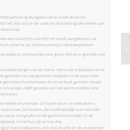
beschikbaarheid op Bungalow.net en boek direct om
lijf zelf, dan kun je die vaak via de boekingssite stellen aan
ntwoord op.
x met een vanafprijs van €951 en wordt aangeboden via
om zeker te zijn dat het past bij je vakantieplannen.
an Mallorca. Het beschikt over gratis WiFi en is geschikt voor
e imposante bergen van de Sierra. Het is ook ontworpen om te
te genieten van aangename maaltijden in de open lucht.
jke gerechten kunt bereiden en ervan kunt genieten. Naast
 zon terwijl u blijft genieten van het warme mediterrane
ecte buren.
 uw familie en vrienden. De ruime woon- en eetkamer is
r 6 personen. De keuken, die onafhankelijk is en beschikt
es wat je nodig hebt om elk gerecht te bereiden. In de
jkplank. In het huis zijn er ook drie
ng) en twee badkamers, één met douche en de andere met