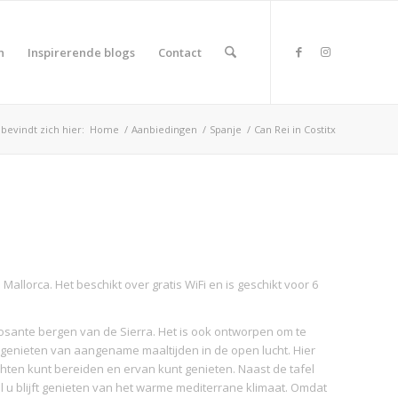
n
Inspirerende blogs
Contact
 bevindt zich hier:
Home
/
Aanbiedingen
/
Spanje
/
Can Rei in Costitx
Mallorca. Het beschikt over gratis WiFi en is geschikt voor 6
imposante bergen van de Sierra. Het is ook ontworpen om te
 genieten van aangename maaltijden in de open lucht. Hier
chten kunt bereiden en ervan kunt genieten. Naast de tafel
l u blijft genieten van het warme mediterrane klimaat. Omdat