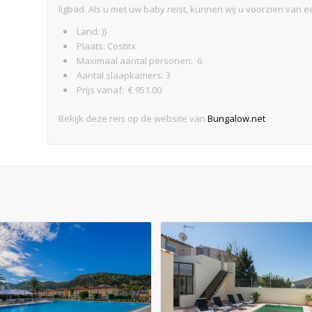
ligbad. Als u met uw baby reist, kunnen wij u voorzien van 
Land: )}
Plaats: Costitx
Maximaal aantal personen: 6
Aantal slaapkamers: 3
Prijs vanaf: € 951.00
Bekijk deze reis op de website van
Bungalow.net