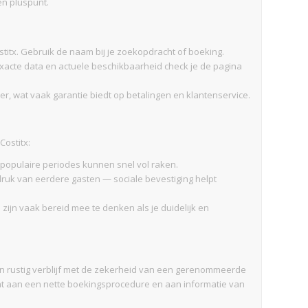
en pluspunt.
Costitx. Gebruik de naam bij je zoekopdracht of boeking.
xacte data en actuele beschikbaarheid check je de pagina
r, wat vaak garantie biedt op betalingen en klantenservice.
Costitx:
 populaire periodes kunnen snel vol raken.
ruk van eerdere gasten — sociale bevestiging helpt
ijn vaak bereid mee te denken als je duidelijk en
 een rustig verblijf met de zekerheid van een gerenommeerde
ht aan een nette boekingsprocedure en aan informatie van