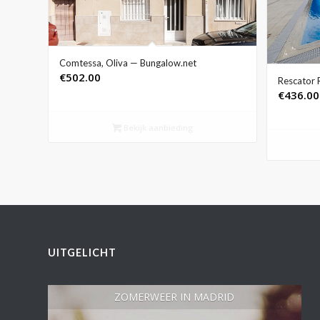
Comtessa, Oliva — Bungalow.net
€
502.00
Rescator 
€
436.00
Bekijk aanbieding
UITGELICHT
ZOMERWEER IN MADRID