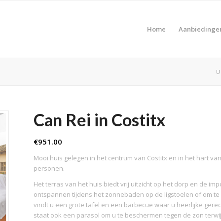
Home
Aanbiedinge
U
Can Rei in Costitx
€
951.00
Mooi huis gelegen in het centrum van Costitx en in het hart van 
personen.
Het terras van het huis biedt vrij uitzicht op het dorp en de 
ontspannen tijdens het zonnebaden op de ligstoelen of om te
vindt u een grote tafel en een barbecue waar u heerlijke gere
staat ook een parasol om u te beschermen tegen de zon terwij