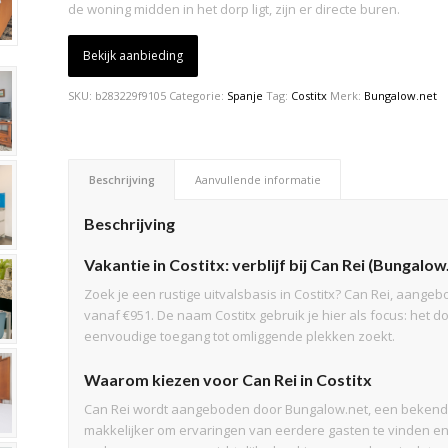
de woning midden in het dorp ligt, zijn er directe buren.
Bekijk aanbieding
SKU:
b283229f9105
Categorie:
Spanje
Tag:
Costitx
Merk:
Bungalow.net
Beschrijving
Aanvullende informatie
Beschrijving
Vakantie in Costitx: verblijf bij Can Rei (Bungalow
Zoek je een rustige uitvalsbasis in Costitx? Can Rei, aangeb
vanaf €951. De naam Costitx gebruik je hier als focus: het do
eenvoudige toegang tot omliggende plekken zoekt.
Waarom kiezen voor Can Rei in Costitx
Can Rei wordt aangeboden door Bungalow.net, een bekende
makkelijker om ervaringen van eerdere gasten te vinden en