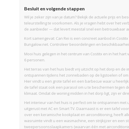
Besluit en volgende stappen
Wil je zeker zijn van je datum? Bekijk de actuele prijs en 
teleurstelling te voorkomen. Als je vragen hebt over het verb
de aanbieder — dat levert meestal snel een betrouwbaar a
Kort samengevat: Can Rei is een concreet aanbod in Costit
Bungalow.net. Controleer beoordelingen en beschikbaarheid 
Mooi huis gelegen in het centrum van Costitx en in het hart v
6 personen.
Het terras van het huis biedt vrij uitzicht op het dorp en d
ontspannen tijdens het zonnebaden op de ligstoelen of om 
Hier vindt u een grote tafel en een barbecue waar u heerli
de tafel staat ook een parasol om u te beschermen tegen de
klimaat. Omdat de woning midden in het dorp ligt, zijn er dir
Het interieur van het huis is perfect om te ontspannen met
uitgerust met AC en Smart TV. Daarnaast is er een tafel voo
over een keramische kookplaat en airconditioning, heeft all
wasruimte vindt u een wasmachine, een strijkijzer en een stri
tweepersoonsslaapkamers (waarvan één met airconditioni