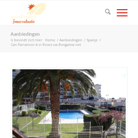
Aanbiedingen
U bevindt zich hier:
Home
/
Aanbiedingen
/
Spanje
/
Can Parramon A in Roses via Bungalow.net