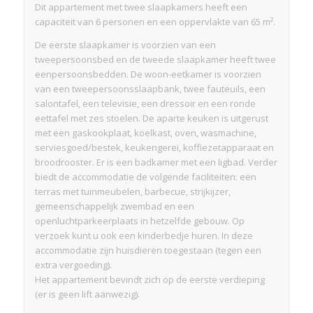
Dit appartement met twee slaapkamers heeft een
capaciteit van 6 personen en een oppervlakte van 65 m².
De eerste slaapkamer is voorzien van een
tweepersoonsbed en de tweede slaapkamer heeft twee
eenpersoonsbedden. De woon-eetkamer is voorzien
van een tweepersoonsslaapbank, twee fauteuils, een
salontafel, een televisie, een dressoir en een ronde
eettafel met zes stoelen. De aparte keuken is uitgerust
met een gaskookplaat, koelkast, oven, wasmachine,
serviesgoed/bestek, keukengerei, koffiezetapparaat en
broodrooster. Er is een badkamer met een ligbad. Verder
biedt de accommodatie de volgende faciliteiten: een
terras met tuinmeubelen, barbecue, strijkijzer,
gemeenschappelijk zwembad en een
openluchtparkeerplaats in hetzelfde gebouw. Op
verzoek kunt u ook een kinderbedje huren. In deze
accommodatie zijn huisdieren toegestaan (tegen een
extra vergoeding).
Het appartement bevindt zich op de eerste verdieping
(er is geen lift aanwezig).