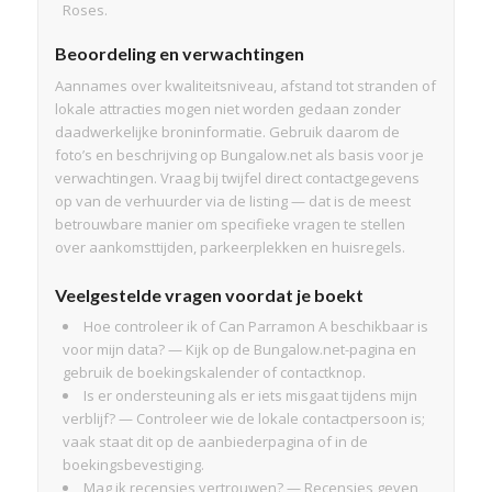
Roses.
Beoordeling en verwachtingen
Aannames over kwaliteitsniveau, afstand tot stranden of
lokale attracties mogen niet worden gedaan zonder
daadwerkelijke broninformatie. Gebruik daarom de
foto’s en beschrijving op Bungalow.net als basis voor je
verwachtingen. Vraag bij twijfel direct contactgegevens
op van de verhuurder via de listing — dat is de meest
betrouwbare manier om specifieke vragen te stellen
over aankomsttijden, parkeerplekken en huisregels.
Veelgestelde vragen voordat je boekt
Hoe controleer ik of Can Parramon A beschikbaar is
voor mijn data? — Kijk op de Bungalow.net-pagina en
gebruik de boekingskalender of contactknop.
Is er ondersteuning als er iets misgaat tijdens mijn
verblijf? — Controleer wie de lokale contactpersoon is;
vaak staat dit op de aanbiederpagina of in de
boekingsbevestiging.
Mag ik recensies vertrouwen? — Recensies geven