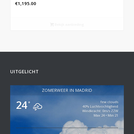
€
1,195.00
Bekijk aanbieding
UITGELICHT
ZOMERWEER IN MADRID
24
few clouds
°
40% Luchtvochtigheid
Windkracht: 0m/s ZZW
Max 24 • Min 21