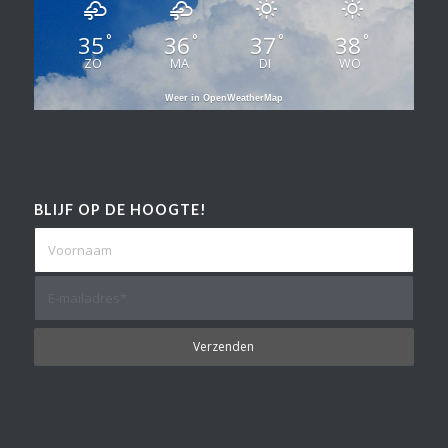
35
36
37
38
°
°
°
°
ZO
MA
DI
WO
Weer in OpenWeatherMap
BLIJF OP DE HOOGTE!