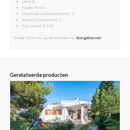
Land: )}
Plaats: Roses
Maximaal aantal personen: 6
Aantal slaapkamers: 2
Prijs vanaf: € 0.00
Bekijk deze reis op de website van
Bungalow.net
Gerelateerde producten